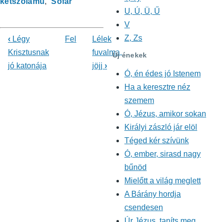
kétszólamú
Sófár
U, Ú, Ü, Ű
V
Z, Zs
‹
Légy
Fel
Lélek
Könyv
Krisztusnak
fuvalma,
Új énekek
jó katonája
jöjj
›
kereszthivatkozásai
Ó, én édes jó Istenem
ehhez:
Ha a keresztre néz
szemem
Énekeskönyv
Ó, Jézus, amikor sokan
Királyi zászló jár elöl
Téged kér szívünk
Ó, ember, sirasd nagy
bűnöd
Mielőtt a világ meglett
A Bárány hordja
csendesen
Úr Jézus, taníts meg