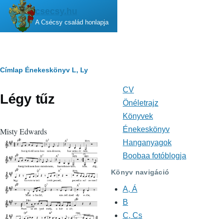
Ugrás a tartalomra
csecsy.hu
A Csécsy család honlapja
Morzsa
Címlap
Énekeskönyv
L, Ly
CV
Fő
Légy tűz
navigáció
Önéletrajz
Könyvek
Énekeskönyv
Misty Edwards
Hanganyagok
Boobaa fotóblogja
Könyv navigáció
A, Á
B
C, Cs