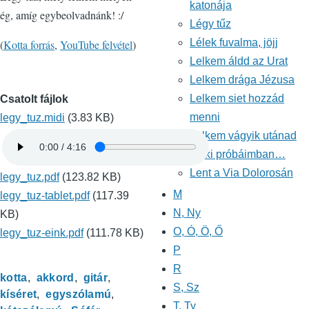
katonája
ég, amíg egybeolvadnánk! :/
Légy tűz
Lélek fuvalma, jöjj
(
Kotta forrás
,
YouTube felvétel
)
Lelkem áldd az Urat
Lelkem drága Jézusa
Lelkem siet hozzád
Csatolt fájlok
menni
legy_tuz.midi
(3.83 KB)
Lelkem vágyik utánad
Lelki próbáimban…
Lent a Via Dolorosán
legy_tuz.pdf
(123.82 KB)
M
legy_tuz-tablet.pdf
(117.39
N, Ny
KB)
O, Ó, Ö, Ő
legy_tuz-eink.pdf
(111.78 KB)
P
R
kotta
akkord
gitár
S, Sz
kíséret
egyszólamú
T, Ty