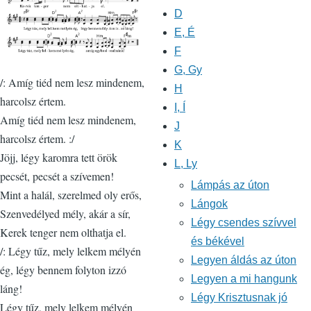
D
E, É
F
G, Gy
/: Amíg tiéd nem lesz mindenem,
H
harcolsz értem.
I, Í
Amíg tiéd nem lesz mindenem,
J
harcolsz értem. :/
K
Jöjj, légy karomra tett örök
L, Ly
pecsét, pecsét a szívemen!
Lámpás az úton
Mint a halál, szerelmed oly erős,
Lángok
Szenvedélyed mély, akár a sír,
Légy csendes szívvel
Kerek tenger nem olthatja el.
és békével
/: Légy tűz, mely lelkem mélyén
Legyen áldás az úton
ég, légy bennem folyton izzó
Legyen a mi hangunk
láng!
Légy Krisztusnak jó
Légy tűz, mely lelkem mélyén