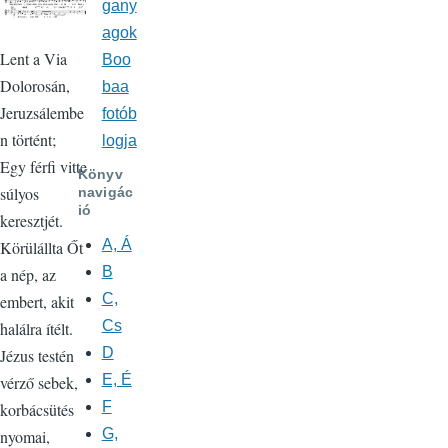
gany
agok
Lent a Via
Boo
Dolorosán,
baa
Jeruzsálembe
fotób
n történt;
logja
Egy férfi vitte
Könyv
súlyos
navigác
ió
keresztjét.
A, Á
Körülállta Őt
B
a nép, az
C,
embert, akit
Cs
halálra ítélt.
D
Jézus testén
E, É
vérző sebek,
F
korbácsütés
G,
nyomai,