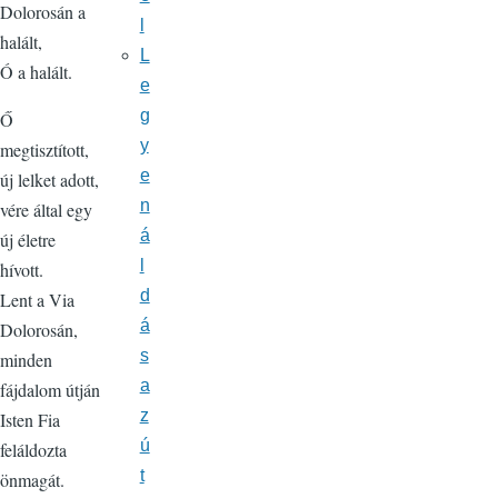
Dolorosán a
l
halált,
L
Ó a halált.
e
g
Ő
y
megtisztított,
e
új lelket adott,
n
vére által egy
á
új életre
l
hívott.
d
Lent a Via
á
Dolorosán,
s
minden
a
fájdalom útján
z
Isten Fia
ú
feláldozta
t
önmagát.