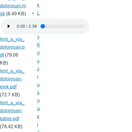
k
dolorosan.m
L
idi
(6.49 KB)
é
g
y
lent_a_via_
K
dolorosan.p
ri
df
(79.06
s
KB)
z
lent_a_via_
t
dolorosan-
u
eink.pdf
s
(72.7 KB)
n
lent_a_via_
a
dolorosan-
k
tablet.pdf
j
(78.42 KB)