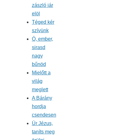
zászló jár
elöl
Téged kér
szívünk
Ó, ember,
sirasd
nagy
bűnöd
Mielőtt a
világ
meglett
A Bárány
hordja
csendesen
Úr Jézus,
taníts meg