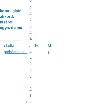
ó
k
kotta
gitár
a
akkord
t
kíséret
o
egyszólamú
n
á
j
‹
Lelki
Fel
M
Könyv
a
próbáimban…
›
L
kereszthivatkozásai
é
ehhez:
g
Énekeskönyv
y
t
ű
z
L