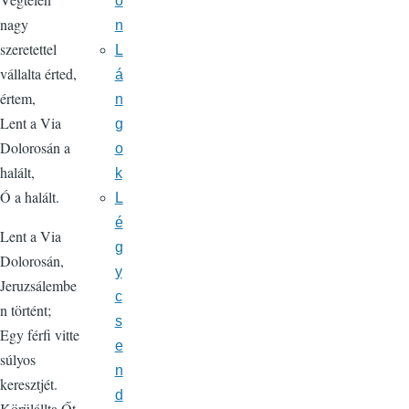
o
nagy
n
szeretettel
L
vállalta érted,
á
értem,
n
Lent a Via
g
Dolorosán a
o
halált,
k
Ó a halált.
L
é
Lent a Via
g
Dolorosán,
y
Jeruzsálembe
c
n történt;
s
Egy férfi vitte
e
súlyos
n
keresztjét.
d
Körülállta Őt