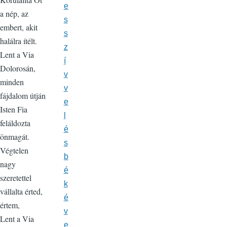
e
a nép, az
s
embert, akit
s
halálra ítélt.
z
Lent a Via
í
Dolorosán,
v
minden
v
fájdalom útján
e
Isten Fia
l
feláldozta
é
önmagát.
s
Végtelen
b
nagy
é
szeretettel
k
vállalta érted,
é
értem,
v
Lent a Via
e