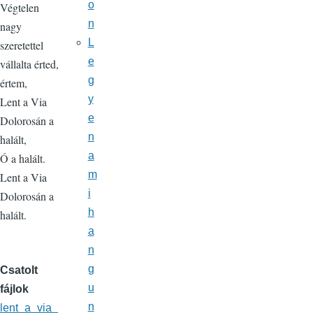
o
Végtelen
n
nagy
L
szeretettel
e
vállalta érted,
g
értem,
y
Lent a Via
e
Dolorosán a
n
halált,
a
Ó a halált.
m
Lent a Via
i
Dolorosán a
h
halált.
a
n
g
Csatolt
u
fájlok
n
lent_a_via_