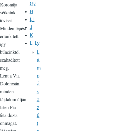
Gy
Koronája
H
vétkeink
I, Í
tövisei.
J
Minden lépést
K
értünk tett,
L, Ly
így
bűneinktől
L
szabadított
á
meg.
m
Lent a Via
p
Dolorosán,
á
minden
s
fájdalom útján
a
Isten Fia
z
feláldozta
ú
önmagát.
t
Végtelen