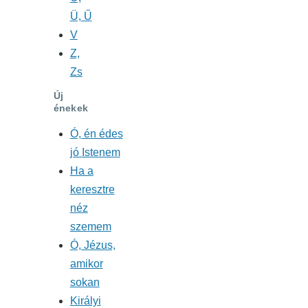
Ü, Ű
V
Z,
Zs
Új
énekek
Ó, én édes
jó Istenem
Ha a
keresztre
néz
szemem
Ó, Jézus,
amikor
sokan
Királyi