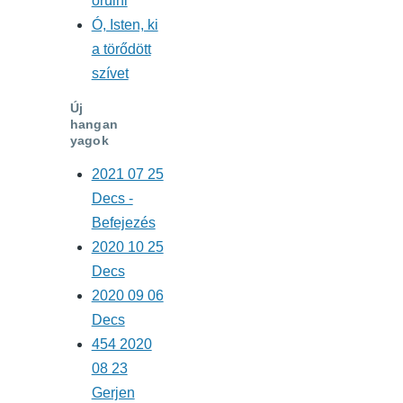
örülni
Ó, Isten, ki
a törődött
szívet
Új
hangan
yagok
2021 07 25
Decs -
Befejezés
2020 10 25
Decs
2020 09 06
Decs
454 2020
08 23
Gerjen