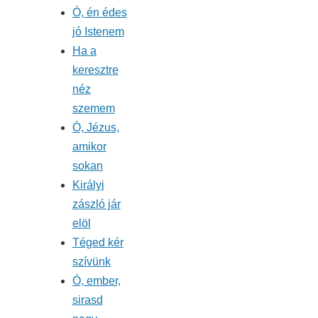
Ó, én édes
jó Istenem
Ha a
keresztre
néz
szemem
Ó, Jézus,
amikor
sokan
Királyi
zászló jár
elöl
Téged kér
szívünk
Ó, ember,
sirasd