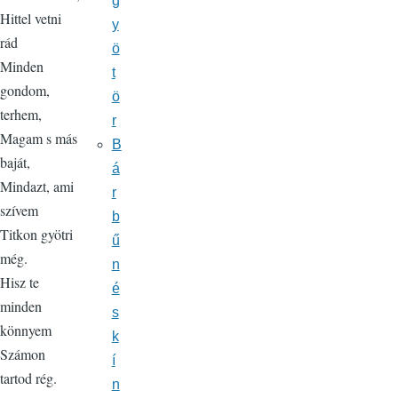
g
Hittel vetni
y
rád
ö
Minden
t
gondom,
ö
terhem,
r
Magam s más
B
baját,
á
Mindazt, ami
r
szívem
b
Titkon gyötri
ű
még.
n
Hisz te
é
minden
s
könnyem
k
Számon
í
tartod rég.
n