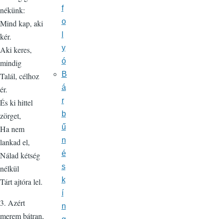
f
nékünk:
o
Mind kap, aki
l
kér.
y
Aki keres,
ó
mindig
B
Talál, célhoz
á
ér.
r
És ki hittel
b
zörget,
ű
Ha nem
n
lankad el,
é
Nálad kétség
s
nélkül
k
Tárt ajtóra lel.
í
3. Azért
n
merem bátran,