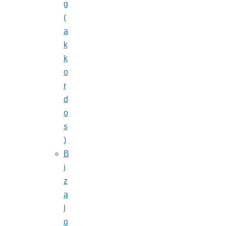
g
(
a
k
k
o
r
d
o
s
)
B
i
z
a
l
o