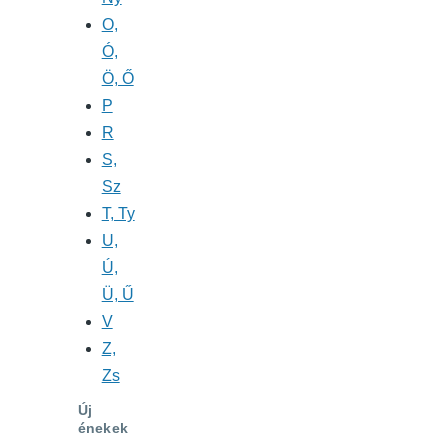
O,
Ó,
Ö, Ő
P
R
S,
Sz
T, Ty
U,
Ú,
Ü, Ű
V
Z,
Zs
Új
énekek