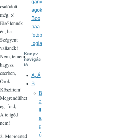
gany
csalódott
agok
még. :/:
Boo
Első lennék
baa
én, ha
fotób
Szégyent
logja
vallanék!
Könyv
Nem, te nem
navigác
hagysz
ió
cserben,
A, Á
Örök
B
Kőszirtem!
B
Megrendülhet
a
ég- föld,
ll
A te igéd
a
nem!
g
ó
2. Megígérted