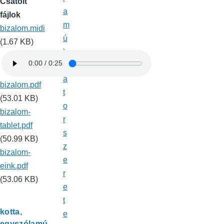
Csatolt
a
fájlok
m
bizalom.midi
ú
(1.67 KB)
)
B
á
bizalom.pdf
t
(53.01 KB)
o
bizalom-
r
tablet.pdf
s
(50.99 KB)
z
bizalom-
e
eink.pdf
r
(53.06 KB)
e
t
kotta
e
egyszólamú