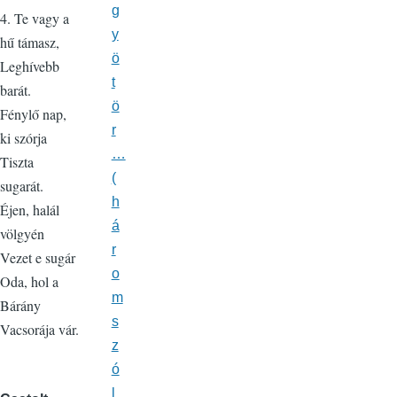
g
4. Te vagy a
y
hű támasz,
ö
Leghívebb
t
barát.
ö
Fénylő nap,
r
ki szórja
…
Tiszta
(
sugarát.
h
Éjen, halál
á
völgyén
r
Vezet e sugár
o
Oda, hol a
m
Bárány
s
Vacsorája vár.
z
ó
l