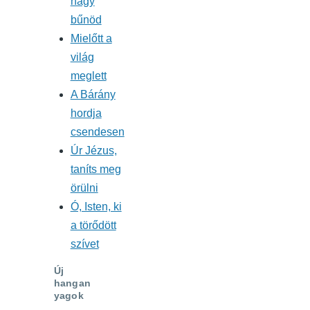
nagy
bűnöd
Mielőtt a
világ
meglett
A Bárány
hordja
csendesen
Úr Jézus,
taníts meg
örülni
Ó, Isten, ki
a törődött
szívet
Új
hangan
yagok