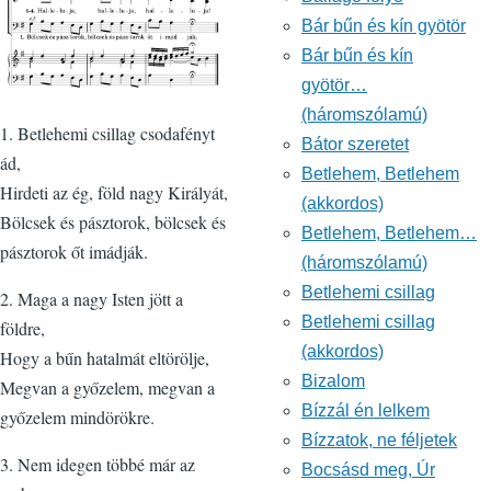
Bár bűn és kín gyötör
Bár bűn és kín
gyötör…
(háromszólamú)
1. Betlehemi csillag csodafényt
Bátor szeretet
ád,
Betlehem, Betlehem
Hirdeti az ég, föld nagy Királyát,
(akkordos)
Bölcsek és pásztorok, bölcsek és
Betlehem, Betlehem…
pásztorok őt imádják.
(háromszólamú)
Betlehemi csillag
2. Maga a nagy Isten jött a
Betlehemi csillag
földre,
(akkordos)
Hogy a bűn hatalmát eltörölje,
Bizalom
Megvan a győzelem, megvan a
Bízzál én lelkem
győzelem mindörökre.
Bízzatok, ne féljetek
3. Nem idegen többé már az
Bocsásd meg, Úr