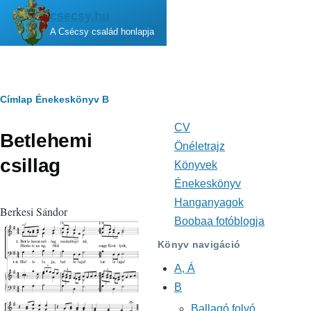
Ugrás a tartalomra
csecsy.hu
A Csécsy család honlapja
Morzsa
Címlap
Énekeskönyv
B
CV
Fő
Betlehemi
navigáció
Önéletrajz
csillag
Könyvek
Énekeskönyv
Hanganyagok
Berkesi Sándor
Boobaa fotóblogja
Könyv navigáció
A, Á
B
Ballagó folyó