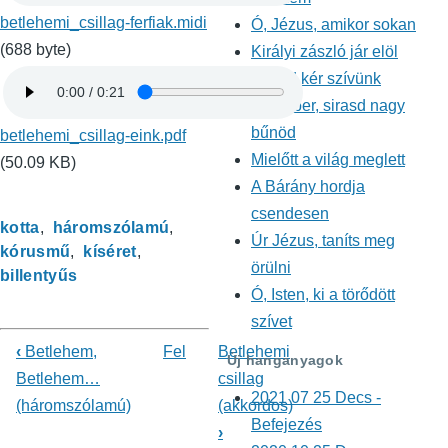
betlehemi_csillag-ferfiak.midi
Ó, Jézus, amikor sokan
(688 byte)
Királyi zászló jár elöl
Téged kér szívünk
Ó, ember, sirasd nagy
bűnöd
betlehemi_csillag-eink.pdf
Mielőtt a világ meglett
(50.09 KB)
A Bárány hordja
csendesen
kotta
háromszólamú
Úr Jézus, taníts meg
kórusmű
kíséret
örülni
billentyűs
Ó, Isten, ki a törődött
szívet
‹
Betlehem,
Fel
Betlehemi
Új hanganyagok
Könyv
Betlehem…
csillag
2021 07 25 Decs -
(háromszólamú)
(akkordos)
kereszthivatkozásai
Befejezés
›
ehhez: