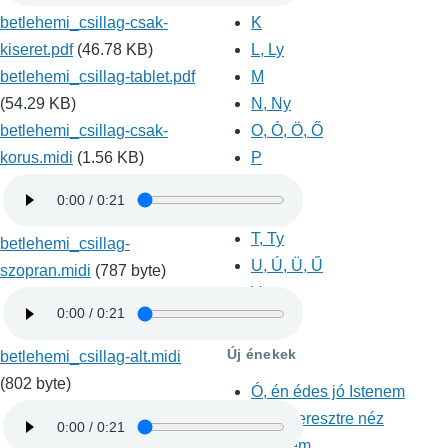
betlehemi_csillag-csak-
K
kiseret.pdf
(46.78 KB)
L, Ly
betlehemi_csillag-tablet.pdf
M
(54.29 KB)
N, Ny
betlehemi_csillag-csak-
O, Ó, Ö, Ő
korus.midi
(1.56 KB)
P
R
S, Sz
T, Ty
betlehemi_csillag-
U, Ú, Ü, Ű
szopran.midi
(787 byte)
V
Z, Zs
Új énekek
betlehemi_csillag-alt.midi
(802 byte)
Ó, én édes jó Istenem
Ha a keresztre néz
szemem