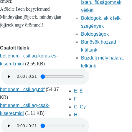
ember,
Isten, ifjúságomnak
Átölelte Isten kegyelemmel:
vétkét
Mindnyájan jöjjetek, mindnyájan
Boldogok, akik lelki
jöjjetek nagy örömmel!
szegények
Boldogságok
Bűnösök hozzád
Csatolt fájlok
kiáltunk
betlehemi_csillag-korus-es-
Buzdulj mély hálára,
kiseret.midi
(2.55 KB)
lelkünk
C, Cs
D
betlehemi_csillag.pdf
(54.37
E, É
KB)
F
betlehemi_csillag-csak-
G, Gy
kiseret.midi
(1.11 KB)
H
I, Í
J