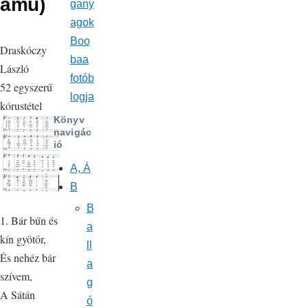
amú)
gany
agok
Boo
Draskóczy
baa
László
fotób
52 egyszerű
logja
kórustétel
Könyv
navigác
ió
A, Á
B
B
1. Bár bűn és
a
kín gyötör,
ll
És nehéz bár
a
szívem,
g
A Sátán
ó