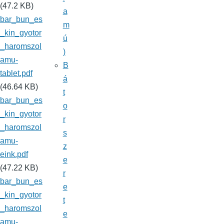
(47.2 KB)
a
bar_bun_es
m
_kin_gyotor
ú
_haromszol
)
amu-
B
tablet.pdf
á
(46.64 KB)
t
bar_bun_es
o
_kin_gyotor
r
_haromszol
s
amu-
z
eink.pdf
e
(47.22 KB)
r
bar_bun_es
e
_kin_gyotor
t
_haromszol
e
amu-