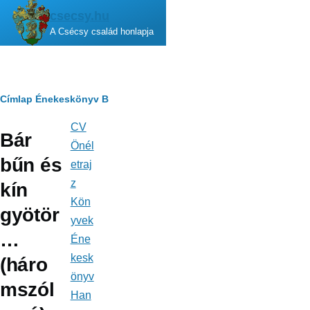
Ugrás a tartalomra
csecsy.hu
A Csécsy család honlapja
Morzsa
Címlap
Énekeskönyv
B
CV
Fő
Bár
navigáció
Önél
bűn és
etraj
z
kín
Kön
gyötör
yvek
…
Éne
kesk
(háro
önyv
mszól
Han