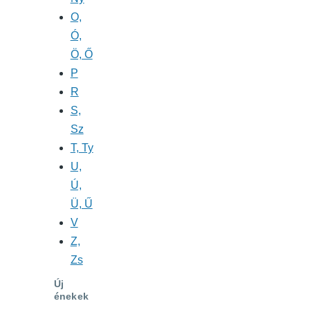
O,
Ó,
Ö, Ő
P
R
S,
Sz
T, Ty
U,
Ú,
Ü, Ű
V
Z,
Zs
Új
énekek