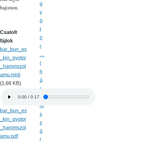
g
bajomon.
y
ö
t
Csatolt
ö
fájlok
r
bar_bun_es
…
_kin_gyotor
(
_haromszol
h
amu.midi
á
(1.68 KB)
r
o
m
bar_bun_es
s
_kin_gyotor
z
_haromszol
ó
amu.pdf
l