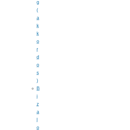
g
(
a
k
k
o
r
d
o
s
)
B
i
z
a
l
o