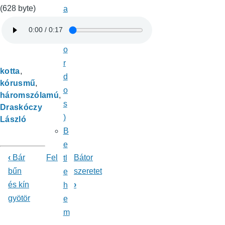
(628 byte)
a
k
k
o
r
kotta
d
kórusmű
o
háromszólamú
s
Draskóczy
)
László
B
e
‹
Bár
Fel
Bátor
tl
Könyv
bűn
szeretet
e
és kín
›
kereszthivatkozásai
h
gyötör
e
ehhez:
m
Énekeskönyv