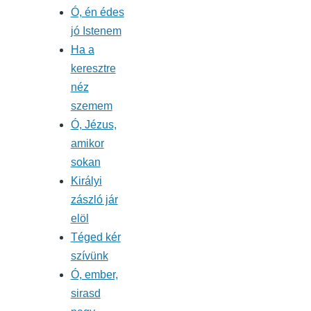
Ó, én édes
jó Istenem
Ha a
keresztre
néz
szemem
Ó, Jézus,
amikor
sokan
Királyi
zászló jár
elöl
Téged kér
szívünk
Ó, ember,
sirasd