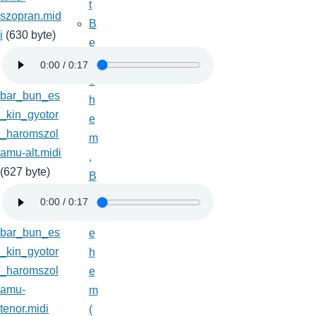
t
szopran.mid
B
i
(630 byte)
e
tl
e
bar_bun_es
h
_kin_gyotor
e
_haromszol
m
amu-alt.midi
,
(627 byte)
B
e
tl
bar_bun_es
e
_kin_gyotor
h
_haromszol
e
amu-
m
tenor.midi
(