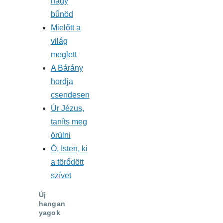
nagy
bűnöd
Mielőtt a
világ
meglett
A Bárány
hordja
csendesen
Úr Jézus,
taníts meg
örülni
Ó, Isten, ki
a törődött
szívet
Új
hangan
yagok