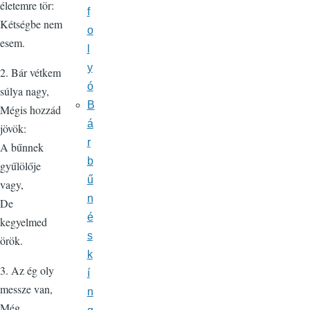
életemre tör:
f
Kétségbe nem
o
esem.
l
y
2. Bár vétkem
ó
súlya nagy,
B
Mégis hozzád
á
jövök:
r
A bűnnek
b
gyűlölője
ű
vagy,
n
De
é
kegyelmed
s
örök.
k
3. Az ég oly
í
messze van,
n
Még