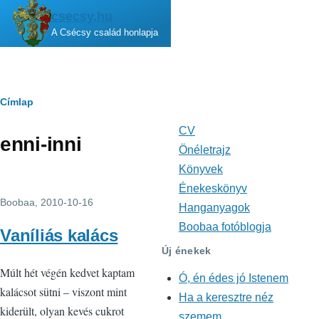
Ugrás a tartalomra
csecsy.hu
A Csécsy család honlapja
Morzsa
Címlap
CV
Fő
enni-inni
navigáció
Önéletrajz
Könyvek
Énekeskönyv
Boobaa
, 2010-10-16
Hanganyagok
Boobaa fotóblogja
Vaníliás kalács
Új énekek
Múlt hét végén kedvet kaptam
Ó, én édes jó Istenem
kalácsot sütni – viszont mint
Ha a keresztre néz
kiderült, olyan kevés cukrot
szemem