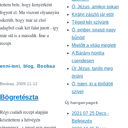
tettem bele, hogy kenyérként
Ó, Jézus, amikor sokan
fogyott el. Ma viszont olyannyira
Királyi zászló jár elöl
sikerült, hogy már az első
Téged kér szívünk
adagból csak két falat jutott - így
Ó, ember, sirasd nagy
már sül is a második. Íme a
bűnöd
recept.
Mielőtt a világ meglett
A Bárány hordja
csendesen
enni-inni
blog
Boobaa
Úr Jézus, taníts meg
örülni
Ó, Isten, ki a törődött
Boobaa
, 2009-11-12
szívet
Bögretészta
Új hanganyagok
Régi családi recept alapján
2021 07 25 Decs -
készítettem a hétvégén
Befejezés
süteményt - s mivel már megint