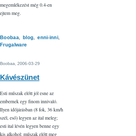
megemlékezést még 0.4-en
ejtem meg.
Boobaa
blog
enni-inni
Frugalware
Boobaa
, 2006-03-29
Kávészünet
Esti műszak előtt jól esne az
embernek egy finom innivaló.
Ilyen időjárásban (8 fok, 36 km/h
szél, eső) legyen az ital meleg;
esti ital lévén legyen benne egy
kis alkohol; műszak előtt meg