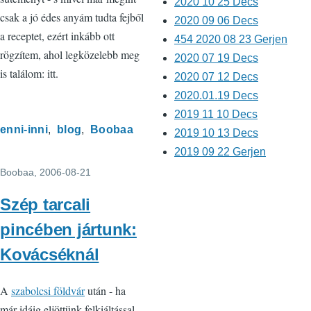
2020 10 25 Decs
csak a jó édes anyám tudta fejből
2020 09 06 Decs
a receptet, ezért inkább ott
454 2020 08 23 Gerjen
rögzítem, ahol legközelebb meg
2020 07 19 Decs
is találom: itt.
2020 07 12 Decs
2020.01.19 Decs
2019 11 10 Decs
enni-inni
blog
Boobaa
2019 10 13 Decs
2019 09 22 Gerjen
Boobaa
, 2006-08-21
Szép tarcali
pincében jártunk:
Kovácséknál
A
szabolcsi földvár
után - ha
már idáig eljöttünk felkiáltással -