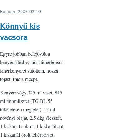
Boobaa
, 2006-02-10
Könnyű kis
vacsora
Egyre jobban belejövök a
kenyérsütésbe; most fehérborsos
fehérkenyeret sütöttem, hozzá
tojást. Íme a recept.
Kenyér: végy 325 ml vizet, 845
ml finomlisztet (TG BL 55
tökéletesen megfelel), 15 ml
növényi olajat, 2.5 dkg élesztőt,
1 kiskanál cukrot, 1 kiskanál sót,
1 kiskanál őrölt fehérborsot.