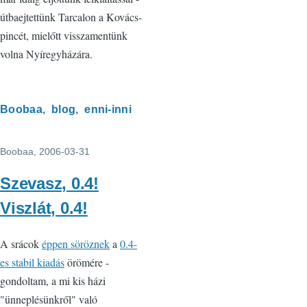
útbaejtettünk Tarcalon a Kovács-
pincét, mielőtt visszamentünk
volna Nyíregyházára.
Boobaa
blog
enni-inni
Boobaa
, 2006-03-31
Szevasz, 0.4!
Viszlát, 0.4!
A srácok
éppen söröznek
a
0.4-
es stabil kiadás
örömére -
gondoltam, a mi kis házi
"ünneplésünkről" való