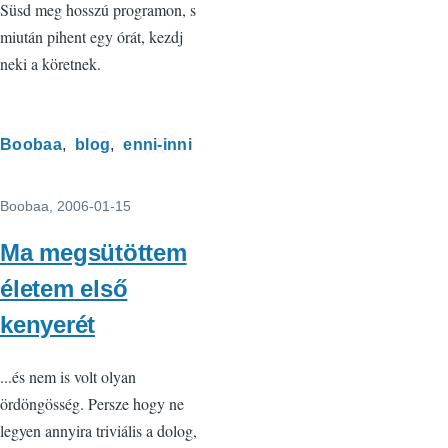
Süsd meg hosszú programon, s
miután pihent egy órát, kezdj
neki a köretnek.
Boobaa
blog
enni-inni
Boobaa
, 2006-01-15
Ma megsütöttem
életem első
kenyerét
...és nem is volt olyan
ördöngösség. Persze hogy ne
legyen annyira triviális a dolog,