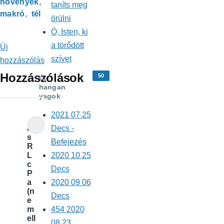
növények
taníts meg
makró
tél
örülni
Ó, Isten, ki
a törődött
Új
szívet
hozzászólás
Hozzászólások
50
Új
hangan
yagok
2021 07 25
lx
Decs -
s
Befejezés
R
L
2020 10 25
c
Decs
P
a
2020 09 06
(n
Decs
e
m
454 2020
ell
08 23