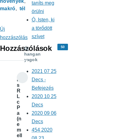
növények
taníts meg
makró
tél
örülni
Ó, Isten, ki
a törődött
Új
szívet
hozzászólás
Hozzászólások
50
Új
hangan
yagok
2021 07 25
lx
Decs -
s
Befejezés
R
L
2020 10 25
c
Decs
P
a
2020 09 06
(n
Decs
e
m
454 2020
ell
08 23