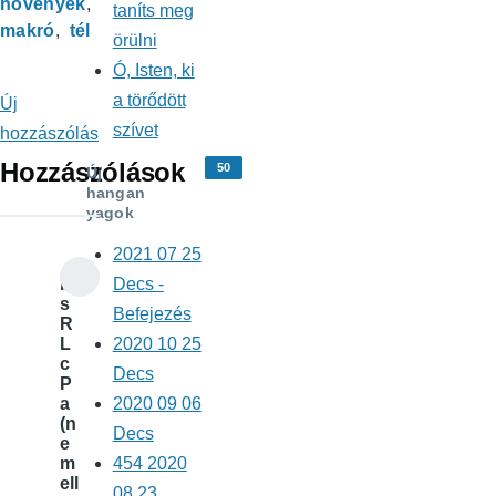
növények
taníts meg
makró
tél
örülni
Ó, Isten, ki
a törődött
Új
szívet
hozzászólás
Hozzászólások
50
Új
hangan
yagok
2021 07 25
lx
Decs -
s
Befejezés
R
L
2020 10 25
c
Decs
P
a
2020 09 06
(n
Decs
e
m
454 2020
ell
08 23