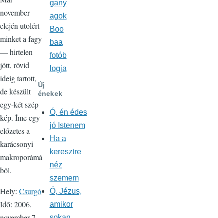
gany
november
agok
elején utolért
Boo
minket a fagy
baa
— hirtelen
fotób
jött, rövid
logja
ideig tartott,
Új
de készült
énekek
egy-két szép
Ó, én édes
kép. Íme egy
jó Istenem
előzetes a
Ha a
karácsonyi
keresztre
makroporámá
néz
ból.
szemem
Hely:
Csurgó
Ó, Jézus,
Idő: 2006.
amikor
november 7.,
sokan