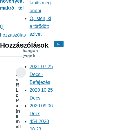
növények
taníts meg
makró
tél
örülni
Ó, Isten, ki
a törődött
Új
szívet
hozzászólás
Hozzászólások
50
Új
hangan
yagok
2021 07 25
lx
Decs -
s
Befejezés
R
L
2020 10 25
c
Decs
P
a
2020 09 06
(n
Decs
e
m
454 2020
ell
08 23