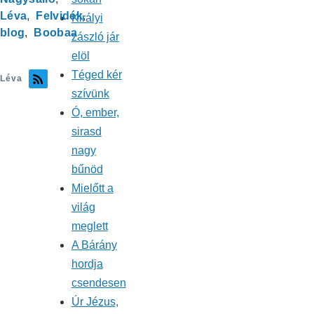
Léva
Felvidék
Királyi
blog
Boobaa
zászló jár
elöl
Téged kér
Léva
szívünk
Ó, ember,
sirasd
nagy
bűnöd
Mielőtt a
világ
meglett
A Bárány
hordja
csendesen
Úr Jézus,