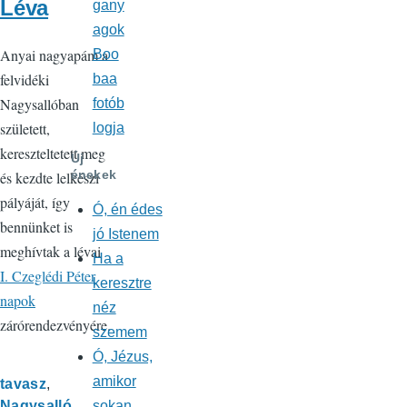
Léva
gany
agok
Anyai nagyapám a
Boo
felvidéki
baa
Nagysallóban
fotób
született,
logja
kereszteltetett meg
Új
énekek
és kezdte lelkészi
pályáját, így
Ó, én édes
bennünket is
jó Istenem
meghívtak a lévai
Ha a
I. Czeglédi Péter
keresztre
napok
néz
zárórendezvényére.
szemem
Ó, Jézus,
amikor
tavasz
sokan
Nagysalló