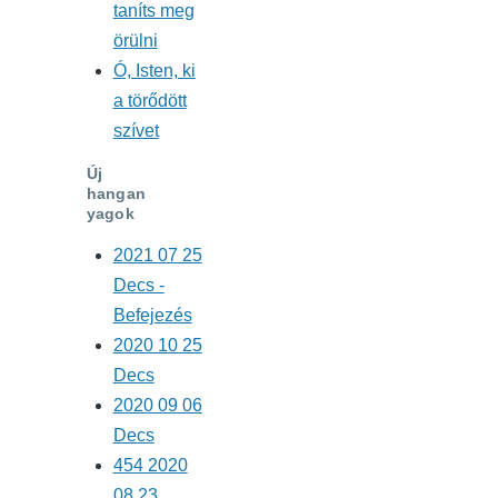
taníts meg
örülni
Ó, Isten, ki
a törődött
szívet
Új
hangan
yagok
2021 07 25
Decs -
Befejezés
2020 10 25
Decs
2020 09 06
Decs
454 2020
08 23