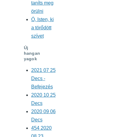
taníts meg
örülni
Ó, Isten, ki
a törődött
szívet
Új
hangan
yagok
2021 07 25
Decs -
Befejezés
2020 10 25
Decs
2020 09 06
Decs
454 2020
08 23