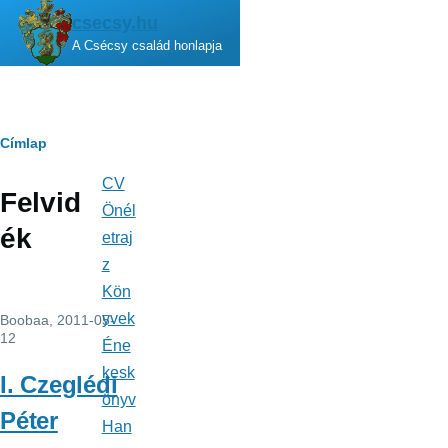
Ugrás a tartalomra
csecsy.hu
A Csécsy család honlapja
Morzsa
Címlap
CV
Fő
Felvid
navigáció
Önél
ék
etraj
z
Kön
yvek
Boobaa
, 2011-05-
12
Éne
kesk
I. Czeglédi
önyv
Péter
Han