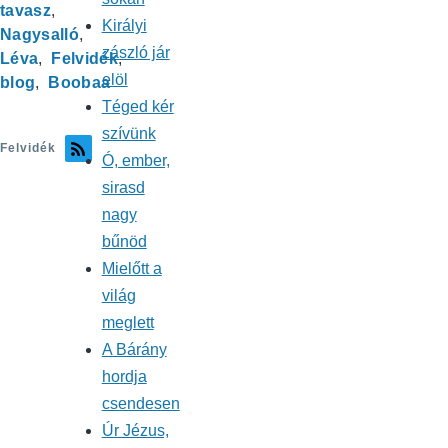
tavasz
Királyi
Nagysalló
zászló jár
Léva
Felvidék
elöl
blog
Boobaa
Téged kér
szívünk
Felvidék
Ó, ember,
sirasd
nagy
bűnöd
Mielőtt a
világ
meglett
A Bárány
hordja
csendesen
Úr Jézus,