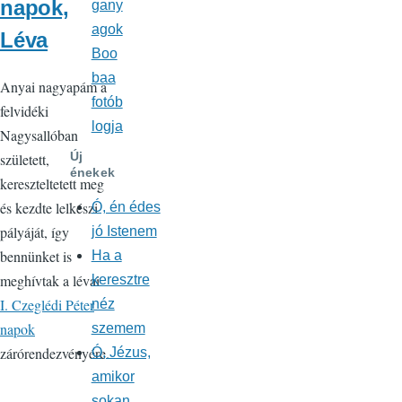
napok,
gany
agok
Léva
Boo
baa
Anyai nagyapám a
fotób
felvidéki
logja
Nagysallóban
Új
született,
énekek
kereszteltetett meg
és kezdte lelkészi
Ó, én édes
pályáját, így
jó Istenem
bennünket is
Ha a
meghívtak a lévai
keresztre
I. Czeglédi Péter
néz
napok
szemem
zárórendezvényére.
Ó, Jézus,
amikor
sokan