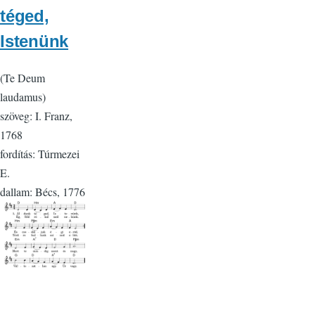
téged,
Istenünk
(Te Deum
laudamus)
szöveg: I. Franz,
1768
fordítás: Túrmezei
E.
dallam: Bécs, 1776