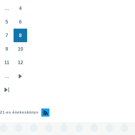
oldal
oldal
…
4
Oldal
5
6
Oldal
Oldal
7
8
Oldal
Oldal
9
10
Oldal
Oldal
11
12
Oldal
Oldal
…
Következő
oldal
Utolsó
oldal
21-es énekeskönyv