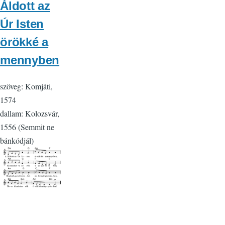
Áldott az
Úr Isten
örökké a
mennyben
szöveg: Komjáti,
1574
dallam: Kolozsvár,
1556 (Semmit ne
bánkódjál)