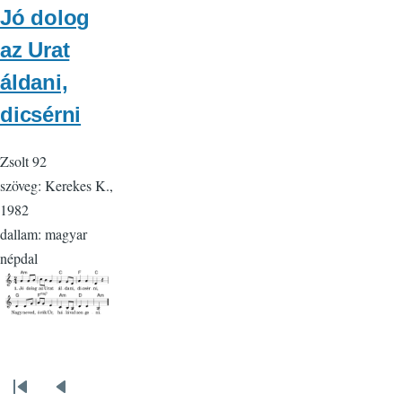
Jó dolog
az Urat
áldani,
dicsérni
Zsolt 92
szöveg: Kerekes K.,
1982
dallam: magyar
népdal
Oldalszámozás
Első
Előző