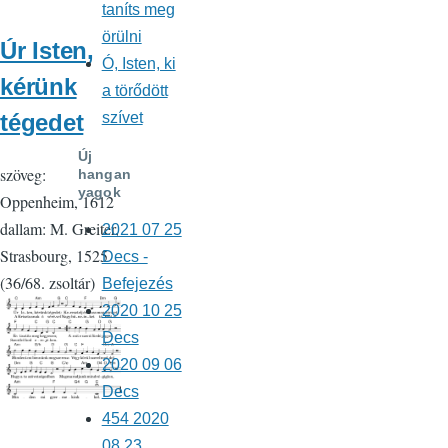
taníts meg
örülni
Úr Isten,
Ó, Isten, ki
kérünk
a törődött
tégedet
szívet
Új
szöveg:
hangan
yagok
Oppenheim, 1612
dallam: M. Greiter,
2021 07 25
Strasbourg, 1525
Decs -
(36/68. zsoltár)
Befejezés
2020 10 25
Decs
2020 09 06
Decs
454 2020
08 23