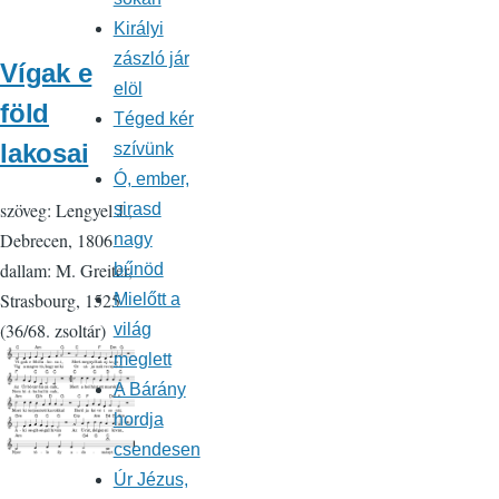
Királyi
zászló jár
Vígak e
elöl
föld
Téged kér
lakosai
szívünk
Ó, ember,
szöveg: Lengyel J.,
sirasd
Debrecen, 1806
nagy
dallam: M. Greiter,
bűnöd
Strasbourg, 1525
Mielőtt a
(36/68. zsoltár)
világ
meglett
A Bárány
hordja
csendesen
Úr Jézus,