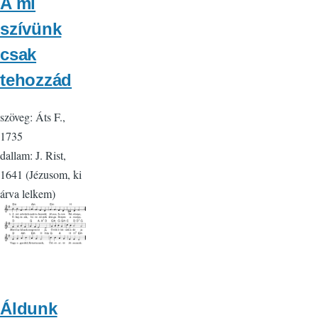
A mi
szívünk
csak
tehozzád
szöveg: Áts F.,
1735
dallam: J. Rist,
1641 (Jézusom, ki
árva lelkem)
Áldunk