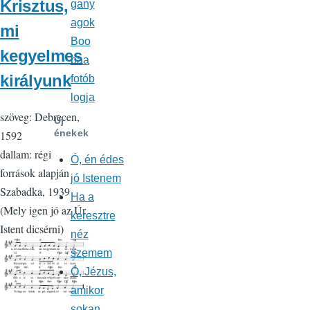
Krisztus,
gany
agok
mi
Boo
kegyelmes
baa
királyunk
fotób
logja
szöveg: Debrecen,
Új
énekek
1592
dallam: régi
Ó, én édes
források alapján
jó Istenem
Szabadka, 1939
Ha a
(Mely igen jó az Úr
keresztre
Istent dicsérni)
néz
szemem
Ó, Jézus,
amikor
sokan