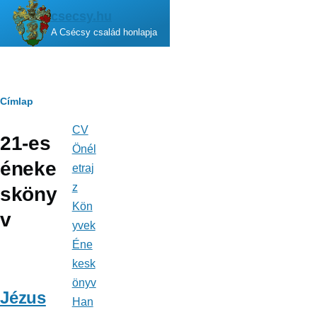
Ugrás a tartalomra
csecsy.hu
A Csécsy család honlapja
Morzsa
Címlap
CV
Fő
21-es
navigáció
Önél
éneke
etraj
z
sköny
Kön
v
yvek
Éne
kesk
önyv
Jézus
Han