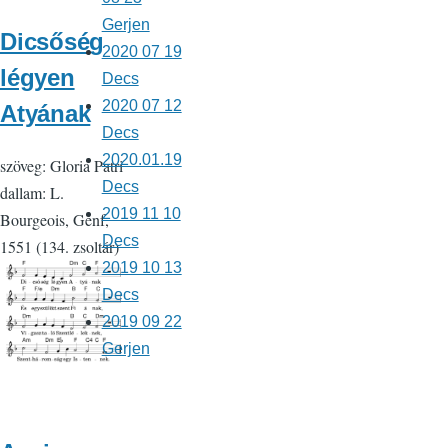
Gerjen
Dicsőség
2020 07 19
légyen
Decs
2020 07 12
Atyának
Decs
2020.01.19
szöveg: Gloria Patri
Decs
dallam: L.
2019 11 10
Bourgeois, Genf,
Decs
1551 (134. zsoltár)
2019 10 13
Decs
2019 09 22
Gerjen