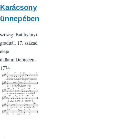
Karácsony
ünnepében
szöveg: Batthyányi-
graduál, 17. század
eleje
dallam: Debrecen,
1774