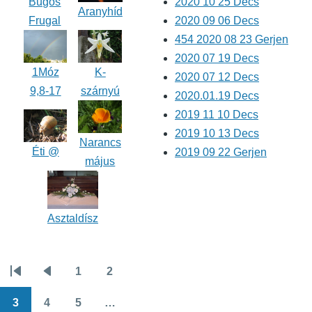
Bugos
2020 10 25 Decs
Aranyhíd
Frugal
2020 09 06 Decs
454 2020 08 23 Gerjen
2020 07 19 Decs
1Móz
K-
2020 07 12 Decs
9,8-17
szárnyú
2020.01.19 Decs
2019 11 10 Decs
2019 10 13 Decs
Narancs
Éti @
2019 09 22 Gerjen
május
Asztaldísz
1
2
Oldalszámozás
Első
Előző
Oldal
Oldal
oldal
oldal
3
4
5
…
Oldal
Oldal
Oldal