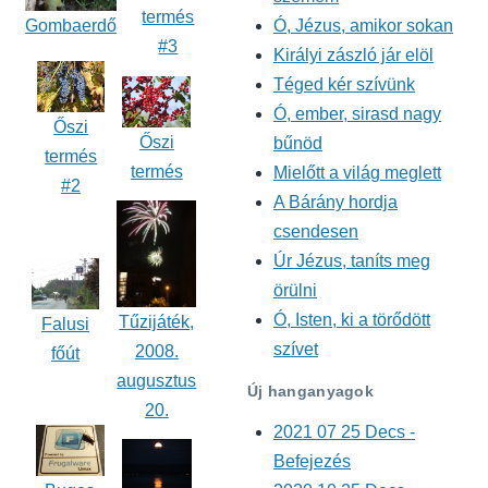
termés
Ó, Jézus, amikor sokan
Gombaerdő
#3
Királyi zászló jár elöl
Téged kér szívünk
Ó, ember, sirasd nagy
Őszi
Őszi
bűnöd
termés
termés
Mielőtt a világ meglett
#2
A Bárány hordja
csendesen
Úr Jézus, taníts meg
örülni
Ó, Isten, ki a törődött
Tűzijáték,
Falusi
szívet
2008.
főút
augusztus
Új hanganyagok
20.
2021 07 25 Decs -
Befejezés