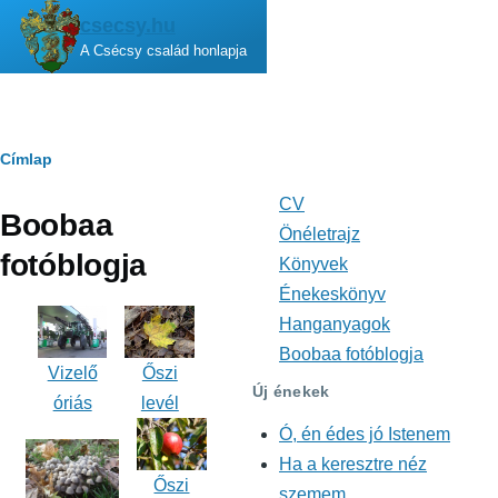
Ugrás a tartalomra
csecsy.hu
A Csécsy család honlapja
Morzsa
Címlap
CV
Fő
Boobaa
navigáció
Önéletrajz
fotóblogja
Könyvek
Énekeskönyv
Hanganyagok
Boobaa fotóblogja
Vizelő
Őszi
Új énekek
óriás
levél
Ó, én édes jó Istenem
Ha a keresztre néz
Őszi
szemem