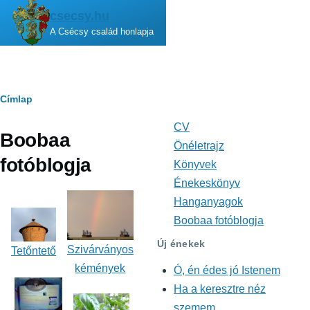
Ugrás a tartalomra
csecsy.hu
A Csécsy család honlapja
Morzsa
Címlap
CV
Fő
Boobaa
navigáció
Önéletrajz
fotóblogja
Könyvek
Énekeskönyv
Hanganyagok
Boobaa fotóblogja
Új énekek
Szivárványos
Tetőntető
kémények
Ó, én édes jó Istenem
Ha a keresztre néz
szemem