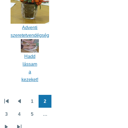
Adventi
szeretetvendégség
Hadd
lássam
a
kezeket!
1
2
Oldalszámozás
Első
Előző
Oldal
Oldal
oldal
oldal
3
4
5
…
Oldal
Oldal
Oldal