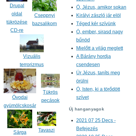
Drupal
Ó, Jézus, amikor sokan
oldal
Cseppnyi
Királyi zászló jár elöl
tükrözése
bazsalikom
Téged kér szívünk
CD-re
Ó, ember, sirasd nagy
bűnöd
Mielőtt a világ meglett
A Bárány hordja
Vizuális
csendesen
terrorizmus
Úr Jézus, taníts meg
örülni
Ó, Isten, ki a törődött
Tükrös
Óvodai
szívet
pecások
gyümölcskosár
Új hanganyagok
2021 07 25 Decs -
Befejezés
Tavaszi
Sárga