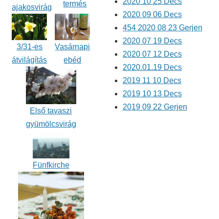
2020 10 25 Decs
termés
ajakosvirág
2020 09 06 Decs
454 2020 08 23 Gerjen
2020 07 19 Decs
3/31-es
Vasárnapi
2020 07 12 Decs
átvilágítás
ebéd
2020.01.19 Decs
2019 11 10 Decs
2019 10 13 Decs
2019 09 22 Gerjen
Első tavaszi
gyümölcsvirág
Fünfkirche