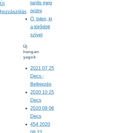
taníts meg
Új
örülni
hozzászólás
Ó, Isten, ki
a törődött
szívet
Új
hangan
yagok
2021 07 25
Decs -
Befejezés
2020 10 25
Decs
2020 09 06
Decs
454 2020
08 23