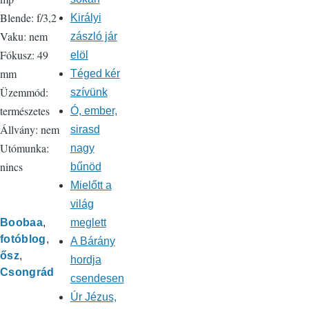
Blende: f/3,2
Királyi
Vaku: nem
zászló jár
Fókusz: 49
elöl
mm
Téged kér
Üzemmód:
szívünk
természetes
Ó, ember,
Állvány: nem
sirasd
Utómunka:
nagy
nincs
bűnöd
Mielőtt a
világ
Boobaa
meglett
fotóblog
A Bárány
ősz
hordja
Csongrád
csendesen
Úr Jézus,