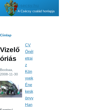
Ugrás a tartalomra
csecsy.hu
A Csécsy család honlapja
Morzsa
Címlap
CV
Fő
Vizelő
navigáció
Önél
óriás
etraj
z
Boobaa
,
Kön
2008-11-30
yvek
Éne
kesk
önyv
Han
Szentesi