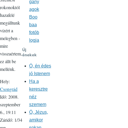
gany
rokonoktól
agok
hazafelé
Boo
megálltunk
baa
vízért a
fotób
melegben -
logja
mire
Új
visszaértem,
énekek
ez állt be
Ó, én édes
mellénk.
jó Istenem
Hely:
Ha a
Csongrád
keresztre
Idő: 2008.
néz
szeptember
szemem
6., 19:11
Ó, Jézus,
Záridő: 1/34
amikor
mp
sokan