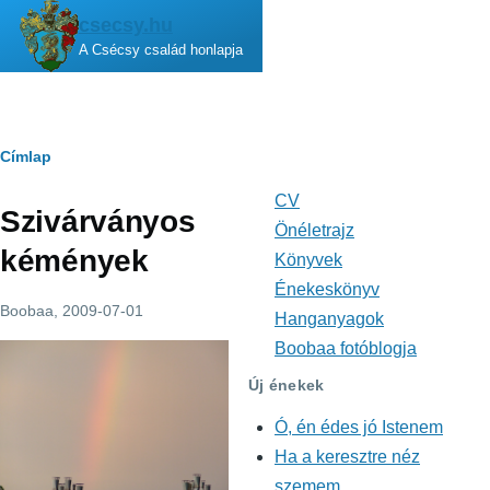
Ugrás a tartalomra
csecsy.hu
A Csécsy család honlapja
Morzsa
Címlap
CV
Fő
Szivárványos
navigáció
Önéletrajz
kémények
Könyvek
Énekeskönyv
Boobaa
, 2009-07-01
Hanganyagok
Boobaa fotóblogja
Új énekek
Ó, én édes jó Istenem
Ha a keresztre néz
szemem