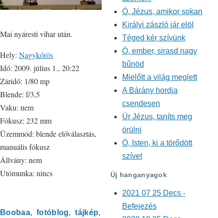
Ó, Jézus, amikor sokan
Királyi zászló jár elöl
Mai nyáresti vihar után.
Téged kér szívünk
Ó, ember, sirasd nagy
Hely:
Nagykőrös
bűnöd
Idő: 2009. július 1., 20:22
Mielőtt a világ meglett
Záridő: 1/80 mp
A Bárány hordja
Blende: f/3,5
csendesen
Vaku: nem
Úr Jézus, taníts meg
Fókusz: 232 mm
örülni
Üzemmód: blende előválasztás,
Ó, Isten, ki a törődött
manuális fókusz
szívet
Állvány: nem
Utómunka: nincs
Új hanganyagok
2021 07 25 Decs -
Befejezés
Boobaa
fotóblog
tájkép