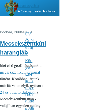
Ugrás a tartalomra
csecsy.hu
A Csécsy család honlapja
Boobaa
, 2008-03-31
CV
Fő
navigáció
Önél
Mecsekszentkúti
etraj
harangláb
z
Kön
Idei első geoládászásunk a
yvek
mecsekszentkúti forrásnál
Éne
történt. Korábban jártunk
kesk
már itt: valamelyik nyáron a
önyv
24-es busz fordulójától
a
Han
Mecsekszentkúti úton -
gany
valójában egyetlen autónyi
agok