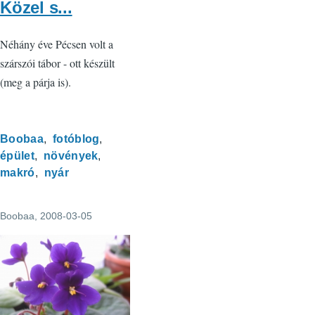
Közel s...
Néhány éve Pécsen volt a
szárszói tábor - ott készült
(meg a párja is).
Boobaa
fotóblog
épület
növények
makró
nyár
Boobaa
, 2008-03-05