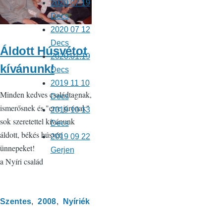
2020 07 19
Decs
2020 07 12
Decs
Áldott Húsvétot
2020.01.19
kívánunk!
Decs
2019 11 10
Minden kedves családtagnak,
Decs
ismerősnek és "erre járónak"
2019 10 13
sok szeretettel kívánunk
Decs
áldott, békés húsvéti
2019 09 22
ünnepeket!
Gerjen
a Nyíri család
Szentes
2008
Nyíriék