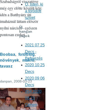
Szabadságról visszatérve
Ó, Isten, ki
még egy előtte készült kép:
a törődött
idén a Batthyány úti
szívet
imaháznál láttam először
Új
nyílni nárciszt - egészen
hangan
pontosan ezeket.
yagok
2021 07 25
Decs -
Boobaa
fotóblog
Befejezés
növények
makró
2020 10 25
tavasz
Decs
2020 09 06
danpan
, 2008-03-23
Decs
454 2020
08 23
Gerjen