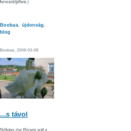
bevezetőjében.)
Boobaa
újdonság
blog
Boobaa
, 2008-03-08
...s távol
Néhány éve Pécsen volt a