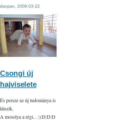
danpan
, 2008-03-22
Csongi új
hajviselete
És persze az új tudománya is
látszik.
A mosolya a régi... :):D:D:D