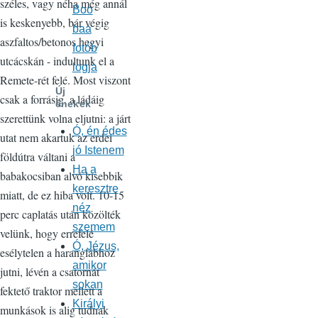
széles, vagy néha még annál
Boo
is keskenyebb, bár végig
baa
aszfaltos/betonos hegyi
fotób
utcácskán - indultunk el a
logja
Remete-rét felé. Most viszont
Új
csak a forrásig, a ládáig
énekek
szerettünk volna eljutni: a járt
Ó, én édes
utat nem akartuk az erdei
jó Istenem
földútra váltani a
Ha a
babakocsiban alvó kisebbik
keresztre
miatt, de ez hiba volt. 10-15
néz
perc caplatás után közölték
szemem
velünk, hogy errefelé
Ó, Jézus,
esélytelen a haranglábhoz
amikor
jutni, lévén a csatornát
sokan
fektető traktor mellett a
Királyi
munkások is alig tudnak