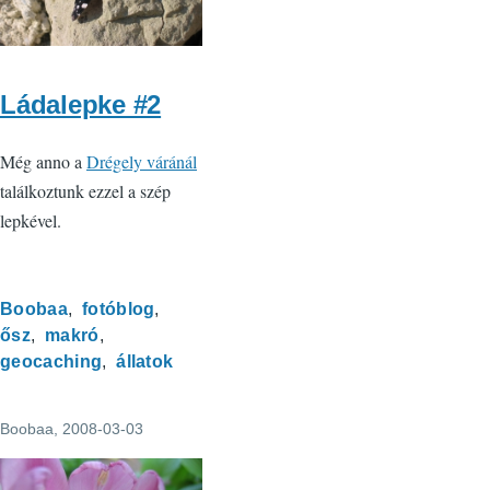
Ládalepke #2
Még anno a
Drégely váránál
találkoztunk ezzel a szép
lepkével.
Boobaa
fotóblog
ősz
makró
geocaching
állatok
Boobaa
, 2008-03-03