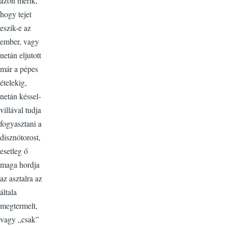
azon mérik,
hogy tejet
eszik-e az
ember, vagy
netán eljutott
már a pépes
ételekig,
netán késsel-
villával tudja
fogyasztani a
disznótorost,
esetleg ő
maga hordja
az asztalra az
általa
megtermelt,
vagy „csak”