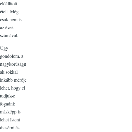
előállított
ételt. Még
csak nem is
az évek
számával.
Úgy
gondolom, a
nagykorúságn
ak sokkal
inkább mérője
lehet, hogy el
tudjuk-e
fogadni:
másképp is
lehet Istent
dicsérni és