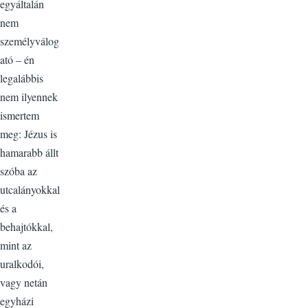
egyáltalán
nem
személyválog
ató – én
legalábbis
nem ilyennek
ismertem
meg: Jézus is
hamarabb állt
szóba az
utcalányokkal
és a
behajtókkal,
mint az
uralkodói,
vagy netán
egyházi