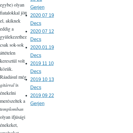
egybe) olyan
Gerjen
fiatalokkal jött
2020 07 19
el, akiknek
Decs
eddig a
2020 07 12
gyülekezethez
Decs
csak sok-sok
2020.01.19
áttételen
Decs
keresztül volt
2019 11 10
közük.
Decs
Ráadásul még
2019 10 13
gitárral
is
Decs
énekelni
2019 09 22
merészeltek a
Gerjen
templomban
olyan ifjúsági
énekeket,
amelyeket