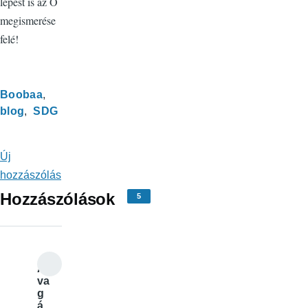
lépést is az Ő
megismerése
felé!
Boobaa
blog
SDG
Új
hozzászólás
Hozzászólások
5
Ár
va
g
á