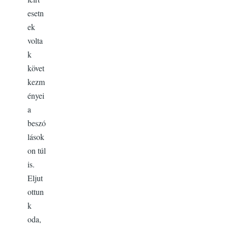
esetn
ek
volta
k
követ
kezm
ényei
a
beszó
lások
on túl
is.
Eljut
ottun
k
oda,