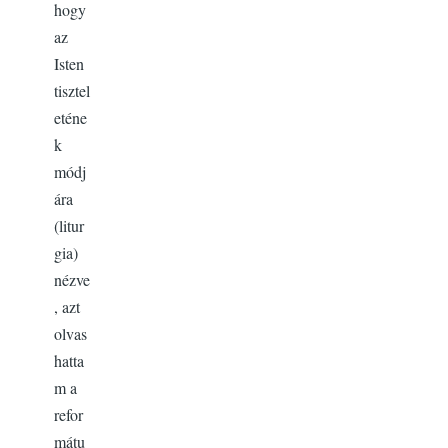
hogy
az
Isten
tisztel
eténe
k
módj
ára
(litur
gia)
nézve
, azt
olvas
hatta
m a
refor
mátu