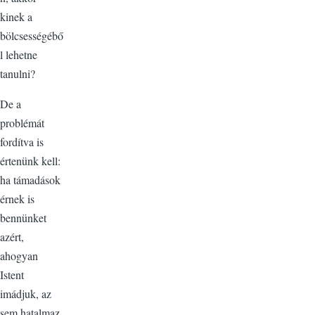
kinek a
bölcsességébő
l lehetne
tanulni?
De a
problémát
fordítva is
értenünk kell:
ha támadások
érnek is
bennünket
azért,
ahogyan
Istent
imádjuk, az
sem hatalmaz