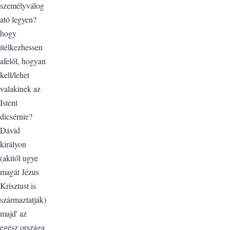
személyválog
ató legyen?
hogy
ítélkezhessen
afelől, hogyan
kell/lehet
valakinek az
Istent
dicsérnie?
Dávid
királyon
(akitől ugye
magát Jézus
Krisztust is
származtatják)
majd' az
egész országa