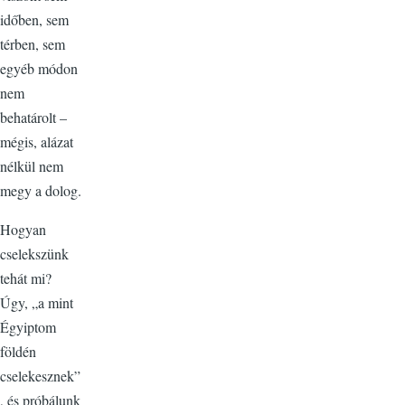
időben, sem
térben, sem
egyéb módon
nem
behatárolt –
mégis, alázat
nélkül nem
megy a dolog.
Hogyan
cselekszünk
tehát mi?
Úgy, „a mint
Égyiptom
földén
cselekesznek”
, és próbálunk