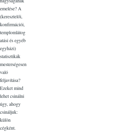
nagyságának
emelése? A
(keresztelői,
konfirmációi,
templomlátog
atási és egyéb
egyházi)
statisztikák
mesterségesen
való
feljavítása?
Ezeket mind
lehet csinálni
úgy, ahogy
csináljuk:
külön
cégként.