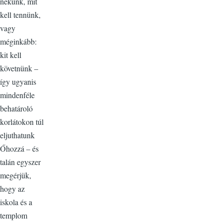
nekünk, mit
kell tennünk,
vagy
méginkább:
kit kell
követnünk –
így ugyanis
mindenféle
behatároló
korlátokon túl
eljuthatunk
Őhozzá – és
talán egyszer
megérjük,
hogy az
iskola és a
templom