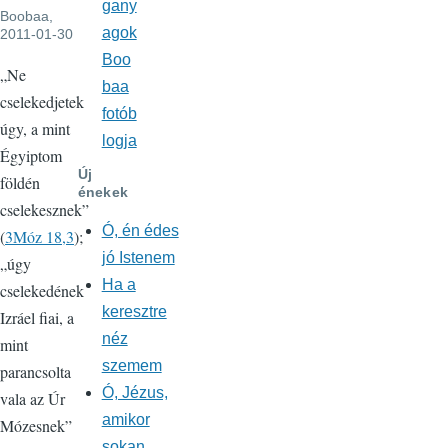
gany
Boobaa
,
agok
2011-01-30
Boo
„Ne
baa
cselekedjetek
fotób
úgy, a mint
logja
Égyiptom
Új
földén
énekek
cselekesznek”
Ó, én édes
(
3Móz 18,3
);
jó Istenem
„úgy
Ha a
cselekedének
keresztre
Izráel fiai, a
néz
mint
szemem
parancsolta
Ó, Jézus,
vala az Úr
amikor
Mózesnek”
sokan