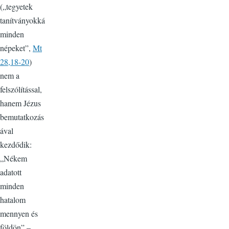
(„tegyetek
tanítványokká
minden
népeket”,
Mt
28,18-20
)
nem a
felszólítással,
hanem Jézus
bemutatkozás
ával
kezdődik:
„Nékem
adatott
minden
hatalom
mennyen és
földön” –