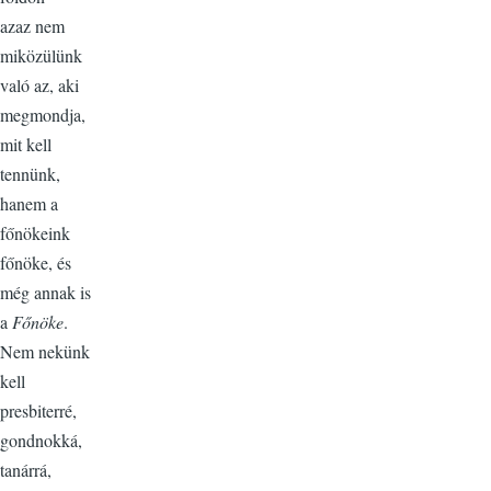
azaz nem
miközülünk
való az, aki
megmondja,
mit kell
tennünk,
hanem a
főnökeink
főnöke, és
még annak is
a
Főnöke
.
Nem nekünk
kell
presbiterré,
gondnokká,
tanárrá,