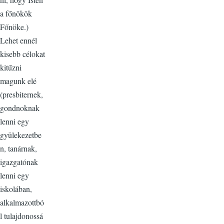
a főnökök
Főnöke.)
Lehet ennél
kisebb célokat
kitűzni
magunk elé
(presbiternek,
gondnoknak
lenni egy
gyülekezetbe
n, tanárnak,
igazgatónak
lenni egy
iskolában,
alkalmazottbó
l tulajdonossá