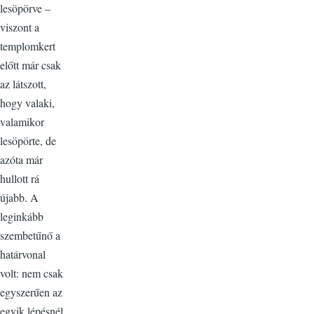
lesöpörve –
viszont a
templomkert
előtt már csak
az látszott,
hogy valaki,
valamikor
lesöpörte, de
azóta már
hullott rá
újabb. A
leginkább
szembetűnő a
határvonal
volt: nem csak
egyszerűen az
egyik lépésnél