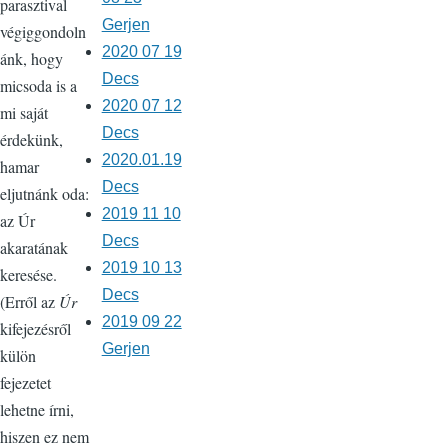
parasztival
Gerjen
végiggondoln
2020 07 19
ánk, hogy
Decs
micsoda is a
2020 07 12
mi saját
Decs
érdekünk,
2020.01.19
hamar
Decs
eljutnánk oda:
2019 11 10
az Úr
Decs
akaratának
2019 10 13
keresése.
Decs
(Erről az
Úr
2019 09 22
kifejezésről
Gerjen
külön
fejezetet
lehetne írni,
hiszen ez nem