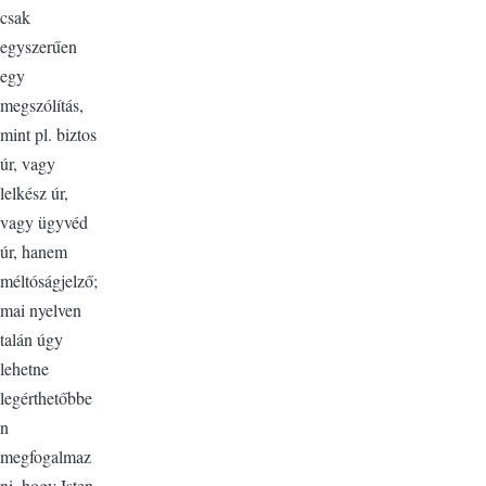
csak
egyszerűen
egy
megszólítás,
mint pl. biztos
úr, vagy
lelkész úr,
vagy ügyvéd
úr, hanem
méltóságjelző;
mai nyelven
talán úgy
lehetne
legérthetőbbe
n
megfogalmaz
ni, hogy Isten