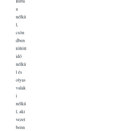
Bibli
a
nélkü
l,
csön
dben
töltött
idő
nélkü
l és
olyas
valak
i
nélkü
l, aki
vezet
benn