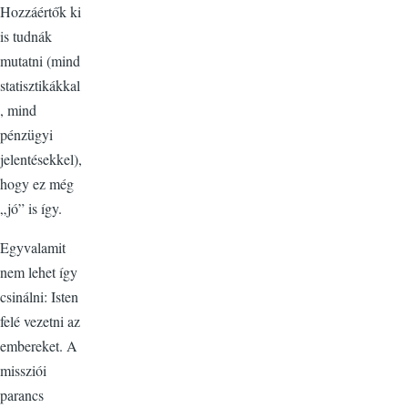
Hozzáértők ki
is tudnák
mutatni (mind
statisztikákkal
, mind
pénzügyi
jelentésekkel),
hogy ez még
„jó” is így.
Egyvalamit
nem lehet így
csinálni: Isten
felé vezetni az
embereket. A
missziói
parancs