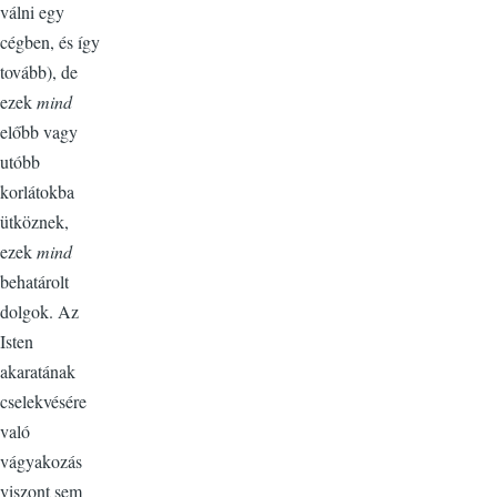
válni egy
cégben, és így
tovább), de
ezek
mind
előbb vagy
utóbb
korlátokba
ütköznek,
ezek
mind
behatárolt
dolgok. Az
Isten
akaratának
cselekvésére
való
vágyakozás
viszont sem