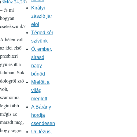
(
3Móz 24,23
)
Királyi
– és mi
zászló jár
hogyan
elöl
cselekszünk?
Téged kér
A héten volt
szívünk
az idei első
Ó, ember,
presbiteri
sirasd
gyűlés itt a
nagy
faluban. Sok
bűnöd
dologról szó
Mielőtt a
volt,
világ
számomra
meglett
leginkább
A Bárány
mégis az
hordja
maradt meg,
csendesen
hogy végre
Úr Jézus,