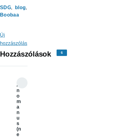
SDG
blog
Boobaa
Új
hozzászólás
Hozzászólások
6
A
n
o
m
a
n
u
s
(n
e