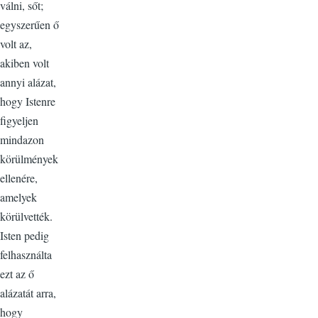
válni, sőt;
egyszerűen ő
volt az,
akiben volt
annyi alázat,
hogy Istenre
figyeljen
mindazon
körülmények
ellenére,
amelyek
körülvették.
Isten pedig
felhasználta
ezt az ő
alázatát arra,
hogy