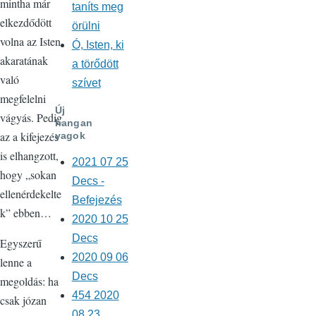
mintha már
taníts meg
elkezdődött
örülni
volna az Isten
Ó, Isten, ki
akaratának
a törődött
való
szívet
megfelelni
Új
vágyás. Pedig
hangan
az a kifejezés
yagok
is elhangzott,
2021 07 25
hogy „sokan
Decs -
ellenérdekelte
Befejezés
k” ebben…
2020 10 25
Decs
Egyszerű
2020 09 06
lenne a
Decs
megoldás: ha
454 2020
csak józan
08 23