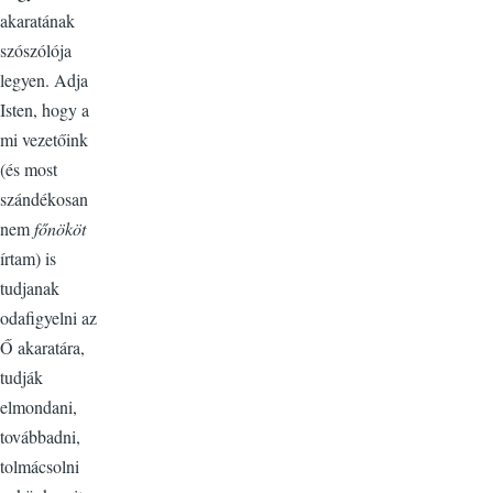
akaratának
szószólója
legyen. Adja
Isten, hogy a
mi vezetőink
(és most
szándékosan
nem
főnököt
írtam) is
tudjanak
odafigyelni az
Ő akaratára,
tudják
elmondani,
továbbadni,
tolmácsolni