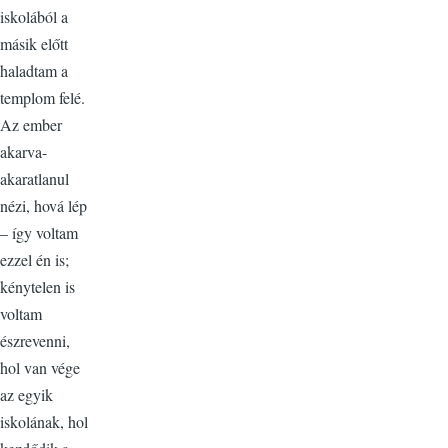
iskolából a
másik előtt
haladtam a
templom felé.
Az ember
akarva-
akaratlanul
nézi, hová lép
– így voltam
ezzel én is;
kénytelen is
voltam
észrevenni,
hol van vége
az egyik
iskolának, hol