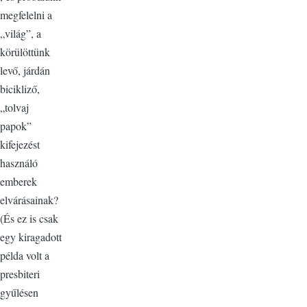
megfelelni a
„világ”, a
körülöttünk
levő, járdán
bicikliző,
„tolvaj
papok”
kifejezést
használó
emberek
elvárásainak?
(És ez is csak
egy kiragadott
példa volt a
presbiteri
gyűlésen