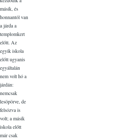
kezdődik a
másik, és
honnantól van
a járda a
templomkert
előtt. Az
egyik iskola
előtt ugyanis
egyáltalán
nem volt hó a
járdán:
nemcsak
lesöpörve, de
felsózva is
volt; a másik
iskola előtt
már csak