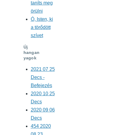
taníts meg
örülni
Ó, Isten, ki
a törődött
szívet
Új
hangan
yagok
2021 07 25
Decs -
Befejezés
2020 10 25
Decs
2020 09 06
Decs
454 2020
08 23