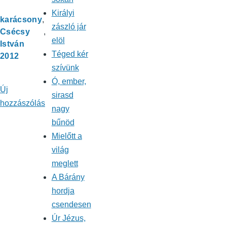
Királyi
karácsony
zászló jár
Csécsy
elöl
István
Téged kér
2012
szívünk
Ó, ember,
Új
sirasd
hozzászólás
nagy
bűnöd
Mielőtt a
világ
meglett
A Bárány
hordja
csendesen
Úr Jézus,