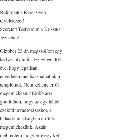
Református Keresztyén
Gyülekezet!
Szeretett Testvéreim a Krisztus
Jézusban!
Október 23-án megszólított egy
kedves atyámfia: Ez évben 400
éve, hogy legálisan,
engedelemmel használhatjuk a
templomot. Nem kellene erről
megemlékezni? Előbb arra
gondoltam, hogy az egy héttel
ezelőtti úrvacsorázáskor, a
hálaadó imádságban erről is
megemlékezünk. Aztán
ráébredtem, hogy erre egy-két