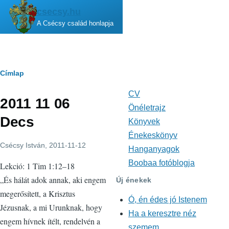
Ugrás a tartalomra
csecsy.hu
A Csécsy család honlapja
Morzsa
Címlap
CV
Fő
2011 11 06
navigáció
Önéletrajz
Decs
Könyvek
Énekeskönyv
Csécsy István
, 2011-11-12
Hanganyagok
Boobaa fotóblogja
Lekció: 1 Tim 1:12–18
„És hálát adok annak, aki engem
Új énekek
megerősített, a Krisztus
Ó, én édes jó Istenem
Jézusnak, a mi Urunknak, hogy
Ha a keresztre néz
engem hívnek ítélt, rendelvén a
szemem