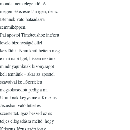
mondat nem elegendő. A
megemlékezésre tán igen, de az
Istennek való hálaadásra
semmiképpen.
Pál apostol Timóteushoz intézett
levele bizonyságtétellel
kezdődik. Nem kerülhettem meg
e mai napi Igét, hiszen nekünk
mindnyájunknak bizonyságot
kell tennünk – akár az apostol
szavaival is: „Szerfelett
megsokasodott pedig a mi
Urunknak kegyelme a Krisztus
Jézusban való hittel és
szeretettel. Igaz beszéd ez és
teljes elfogadásra méltó, hogy
Krisztus Jézus azért jött e