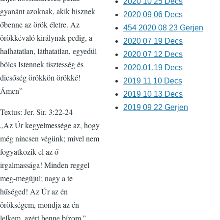
2020 10 25 Decs
gyanánt azoknak, akik hisznek
2020 09 06 Decs
őbenne az örök életre. Az
454 2020 08 23 Gerjen
örökkévaló királynak pedig, a
2020 07 19 Decs
halhatatlan, láthatatlan, egyedül
2020 07 12 Decs
bölcs Istennek tisztesség és
2020.01.19 Decs
dicsőség örökkön örökké!
2019 11 10 Decs
Ámen”
2019 10 13 Decs
2019 09 22 Gerjen
Textus: Jer. Sir. 3:22-24
„Az Úr kegyelmessége az, hogy
még nincsen végünk; mivel nem
fogyatkozik el az ő
irgalmassága! Minden reggel
meg-megújul; nagy a te
hűséged! Az Úr az én
örökségem, mondja az én
lelkem, azért benne bízom.”