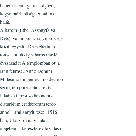
hanem Isten irgalmasságáért,
kegyelmért, hűségéért adunk
hálát.
A három (Ethe, Aszonyfalva,
Dets), valamikor virágzó község
közül egyedül Decs élte túl a
török hódoltság viharos másfél
évszázadát A templomban ott a
latin felírás: „Anno Domini
Millesimo qingentessimo decimo
sexto, tempore obitus regis
Uladislai, post sedicionem et
disturbium crudferorum terdo
anno”- ami annyit tesz: „1516-
ban, Ulászló király halála
idejében, a keresztesek lázadása