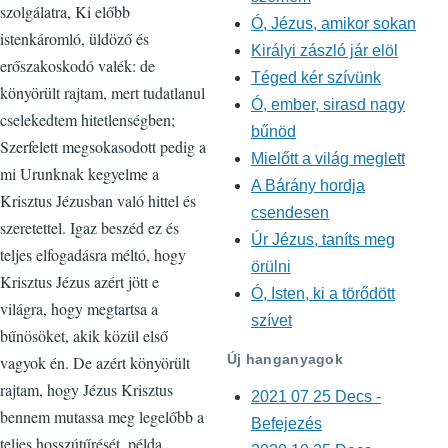
szolgálatra, Ki előbb
Ó, Jézus, amikor sokan
istenkáromló, üldöző és
Királyi zászló jár elöl
erőszakoskodó valék: de
Téged kér szívünk
könyörült rajtam, mert tudatlanul
Ó, ember, sirasd nagy
cselekedtem hitetlenségben;
bűnöd
Szerfelett megsokasodott pedig a
Mielőtt a világ meglett
mi Urunknak kegyelme a
A Bárány hordja
Krisztus Jézusban való hittel és
csendesen
szeretettel. Igaz beszéd ez és
Úr Jézus, taníts meg
teljes elfogadásra méltó, hogy
örülni
Krisztus Jézus azért jött e
Ó, Isten, ki a törődött
világra, hogy megtartsa a
szívet
bűnösöket, akik közül első
Új hanganyagok
vagyok én. De azért könyörült
rajtam, hogy Jézus Krisztus
2021 07 25 Decs -
bennem mutassa meg legelőbb a
Befejezés
teljes hosszútűrését, példa