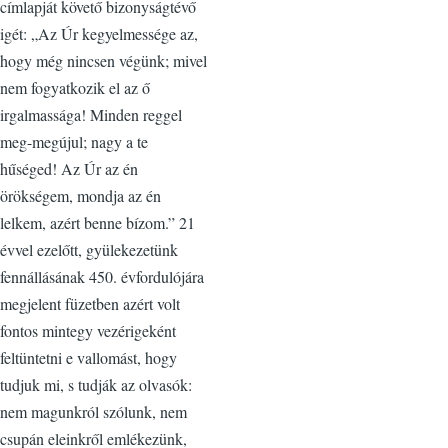
címlapját követő bizonyságtévő
igét: „Az Úr kegyelmessége az,
hogy még nincsen végünk; mivel
nem fogyatkozik el az ő
irgalmassága! Minden reggel
meg-megújul; nagy a te
hűséged! Az Úr az én
örökségem, mondja az én
lelkem, azért benne bízom.” 21
évvel ezelőtt, gyülekezetünk
fennállásának 450. évfordulójára
megjelent füzetben azért volt
fontos mintegy vezérigeként
feltüntetni e vallomást, hogy
tudjuk mi, s tudják az olvasók:
nem magunkról szólunk, nem
csupán eleinkről emlékezünk,