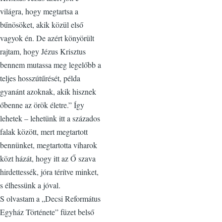
világra, hogy megtartsa a
bűnösöket, akik közül első
vagyok én. De azért könyörült
rajtam, hogy Jézus Krisztus
bennem mutassa meg legelőbb a
teljes hosszútűrését, példa
gyanánt azoknak, akik hisznek
őbenne az örök életre.” Így
lehetek – lehetünk itt a százados
falak között, mert megtartott
bennünket, megtartotta viharok
közt házát, hogy itt az Ő szava
hirdettessék, jóra térítve minket,
s élhessünk a jóval.
S olvastam a „Decsi Református
Egyház Története” füzet belső