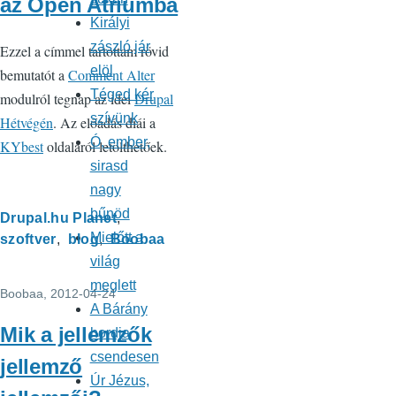
az Open Atriumba
Királyi
zászló jár
Ezzel a címmel tartottam rövid
elöl
bemutatót a
Comment Alter
Téged kér
modulról tegnap az idei
Drupal
szívünk
Hétvégén
. Az előadás diái a
Ó, ember,
KYbest
oldaláról letölthetőek.
sirasd
nagy
bűnöd
Drupal.hu Planet
Mielőtt a
szoftver
blog
Boobaa
világ
meglett
Boobaa
, 2012-04-24
A Bárány
Mik a jellemzők
hordja
csendesen
jellemző
Úr Jézus,