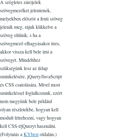
A szögletes zárójelek
szövegmezőket jelentenek,
melyekben először a fenti szöveg
jelenik meg, rájuk klikkelve a
szöveg eltűnik, s ha a
szövegmező elhagyásakor üres,
akkor vissza kell bele írni a
szöveget. Mindehhez
szükségünk lesz az űrlap
sminkelésére, jQuery/JavaScript
és CSS csatolására. Mivel most
sminkeléssel foglalkozunk, ezért
nem megyünk bele például
olyan részletekbe, hogyan kell
modult létrehozni, vagy hogyan
kell CSS-t/jQueryt használni.
(Folytatás a
KYbest
oldalán.)