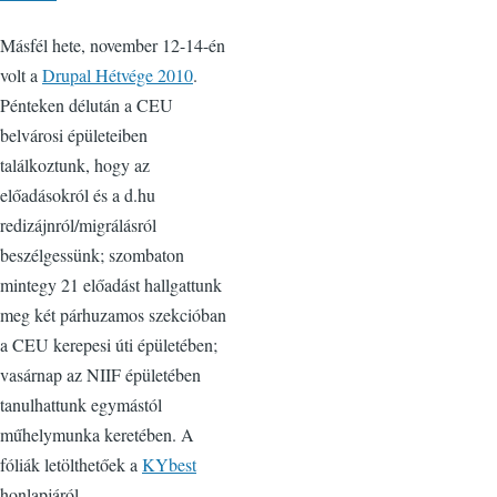
Másfél hete, november 12-14-én
volt a
Drupal Hétvége 2010
.
Pénteken délután a CEU
belvárosi épületeiben
találkoztunk, hogy az
előadásokról és a d.hu
redizájnról/migrálásról
beszélgessünk; szombaton
mintegy 21 előadást hallgattunk
meg két párhuzamos szekcióban
a CEU kerepesi úti épületében;
vasárnap az NIIF épületében
tanulhattunk egymástól
műhelymunka keretében. A
fóliák letölthetőek a
KYbest
honlapjáról.