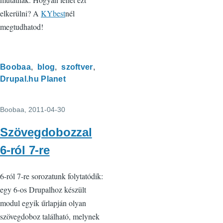
elkerülni? A
KYbest
nél
megtudhatod!
Boobaa
blog
szoftver
Drupal.hu Planet
Boobaa
, 2011-04-30
Szövegdobozzal
6-ról 7-re
6-ról 7-re sorozatunk folytatódik:
egy 6-os Drupalhoz készült
modul egyik űrlapján olyan
szövegdoboz található, melynek