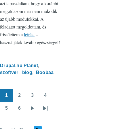
azt tapasztaltam, hogy a korábbi
megoldásom már nem működik
az újabb modulokkal. A
feladatot megoldottam, és
frissítettem a
leírást
–
használjátok tovább egészséggel!
Drupal.hu Planet
szoftver
blog
Boobaa
1
2
3
4
Oldalszámozás
Oldal
Oldal
Oldal
Oldal
5
6
Oldal
Oldal
Következő
Utolsó
oldal
oldal