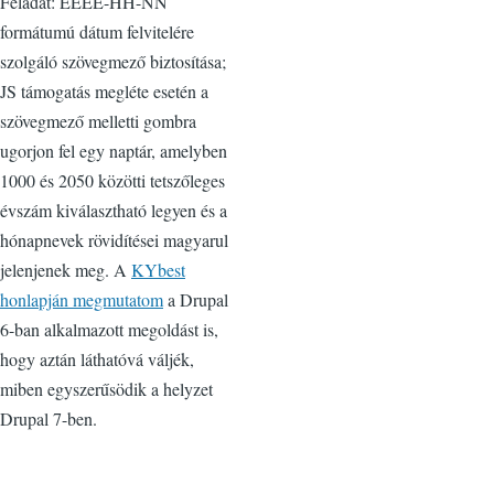
Feladat: ÉÉÉÉ-HH-NN
formátumú dátum felvitelére
szolgáló szövegmező biztosítása;
JS támogatás megléte esetén a
szövegmező melletti gombra
ugorjon fel egy naptár, amelyben
1000 és 2050 közötti tetszőleges
évszám kiválasztható legyen és a
hónapnevek rövidítései magyarul
jelenjenek meg. A
KYbest
honlapján megmutatom
a Drupal
6-ban alkalmazott megoldást is,
hogy aztán láthatóvá váljék,
miben egyszerűsödik a helyzet
Drupal 7-ben.