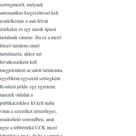
szövegmezőt, melynek
automatikus kiegészítéssel kell
rendelkeznie a már felvitt
értékekre és egy másik típusú
tartalmak címeire. Ha ez a mező
létező tartalom címét
tartalmazza, akkor azt
hivatkozásként kell
megjeleníteni az adott tartalomra,
egyébként egyszerű szövegként.
Konkrét példa: egy egyetemi
tanszék oldalán a
publikációkhoz fel kell tudni
vinni a szerzőket (tetszőleges,
rendezhető sorrendben, amit
ugye a többértékű CCK mező
lehetővé is tesz), de ha a szerző a