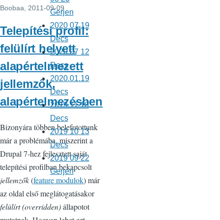
Boobaa
, 2011-09-09
Gerjen
2020 07 19
Telepítési profil:
Decs
felülírt helyett
2020 07 12
alapértelmezett
Decs
2020.01.19
jellemzők,
Decs
alapértelmezésben
2019 11 10
Decs
Bizonyára többen belefutottunk
2019 10 13
már a problémába, miszerint a
Decs
Drupal 7-hez fejlesztett saját
2019 09 22
telepítési profilban bekapcsolt
Gerjen
jellemzők
(
feature modulok
) már
az oldal első meglátogatásakor
felülírt (overridden)
állapotot
mutatnak. Hogyan lehet ezt