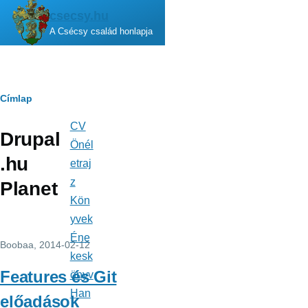
Ugrás a tartalomra
csecsy.hu
A Csécsy család honlapja
Morzsa
Címlap
CV
Fő
Drupal
navigáció
Önél
.hu
etraj
z
Planet
Kön
yvek
Éne
Boobaa
, 2014-02-12
kesk
Features és Git
önyv
Han
előadások