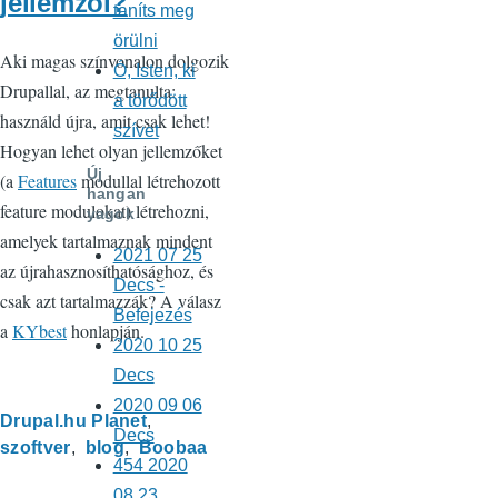
jellemzői?
taníts meg
örülni
Aki magas színvonalon dolgozik
Ó, Isten, ki
Drupallal, az megtanulta:
a törődött
használd újra, amit csak lehet!
szívet
Hogyan lehet olyan jellemzőket
Új
(a
Features
modullal létrehozott
hangan
feature modulokat) létrehozni,
yagok
amelyek tartalmaznak mindent
2021 07 25
az újrahasznosíthatósághoz, és
Decs -
csak azt tartalmazzák? A válasz
Befejezés
a
KYbest
honlapján.
2020 10 25
Decs
2020 09 06
Drupal.hu Planet
Decs
szoftver
blog
Boobaa
454 2020
08 23