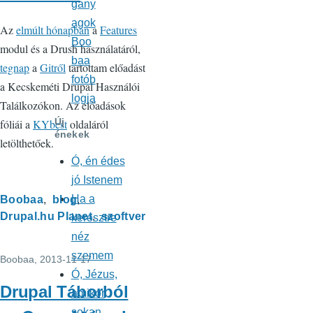
gany
agok
Az
elmúlt hónapban
a
Features
Boo
modul és a Drush használatáról,
baa
tegnap
a
Gitről
tartottam előadást
fotób
a Kecskeméti Drupal Használói
logja
Találkozókon. Az előadások
Új
fóliái a
KYbest
oldaláról
énekek
letölthetőek.
Ó, én édes
jó Istenem
Ha a
Boobaa
blog
Drupal.hu Planet
szoftver
keresztre
néz
szemem
Boobaa
, 2013-11-17
Ó, Jézus,
Drupal Táborból
amikor
sokan