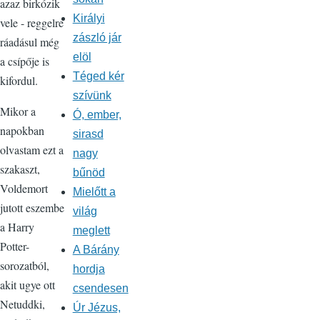
azaz birkózik
Királyi
vele - reggelre
zászló jár
ráadásul még
elöl
a csípője is
Téged kér
kifordul.
szívünk
Mikor a
Ó, ember,
napokban
sirasd
olvastam ezt a
nagy
szakaszt,
bűnöd
Voldemort
Mielőtt a
jutott eszembe
világ
a Harry
meglett
Potter-
A Bárány
sorozatból,
hordja
akit ugye ott
csendesen
Netuddki,
Úr Jézus,