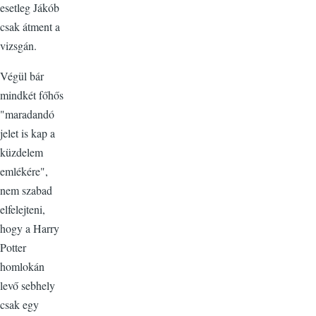
esetleg Jákób
csak átment a
vizsgán.
Végül bár
mindkét főhős
"maradandó
jelet is kap a
küzdelem
emlékére",
nem szabad
elfelejteni,
hogy a Harry
Potter
homlokán
levő sebhely
csak egy