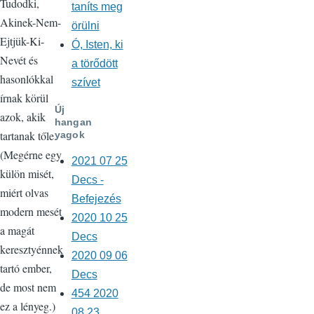
Tudodki,
taníts meg
Akinek-Nem-
örülni
Ejtjük-Ki-
Ó, Isten, ki
Nevét és
a törődött
hasonlókkal
szívet
írnak körül
Új
azok, akik
hangan
tartanak tőle.
yagok
(Megérne egy
2021 07 25
külön misét,
Decs -
miért olvas
Befejezés
modern mesét
2020 10 25
a magát
Decs
keresztyénnek
2020 09 06
tartó ember,
Decs
de most nem
454 2020
ez a lényeg.)
08 23