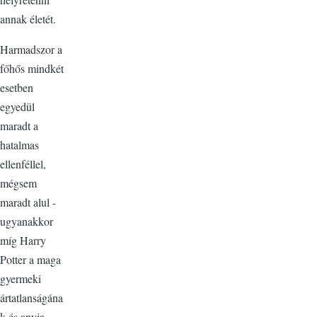
annak életét.
Harmadszor a
főhős mindkét
esetben
egyedül
maradt a
hatalmas
ellenféllel,
mégsem
maradt alul -
ugyanakkor
míg Harry
Potter a maga
gyermeki
ártatlanságána
k és anyja