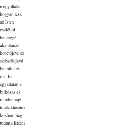
e egyáltalán,
hogyan tesz
az Isten
csalóból
herceggé,
akaratának
követőjévé és
szószólójává
bennünket -
már ha
egyáltalán a
birkózás és
mindennapi
tusakodásaink
közben meg
tudunk felelni