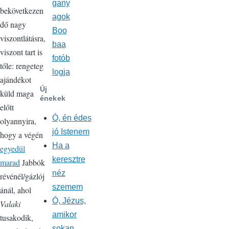
gany
bekövetkezen
agok
dő nagy
Boo
viszontlátásra,
baa
viszont tart is
fotób
tőle: rengeteg
logja
ajándékot
Új
küld maga
énekek
előtt
Ó, én édes
olyannyira,
jó Istenem
hogy a végén
Ha a
egyedül
keresztre
marad
Jabbók
néz
révénél/gázlój
szemem
ánál, ahol
Ó, Jézus,
Valaki
amikor
tusakodik,
sokan