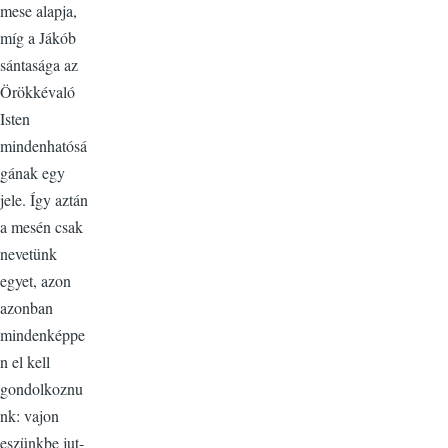
mese alapja,
míg a Jákób
sántasága az
Örökkévaló
Isten
mindenhatósá
gának egy
jele. Így aztán
a mesén csak
nevetünk
egyet, azon
azonban
mindenképpe
n el kell
gondolkoznu
nk: vajon
eszünkbe jut-