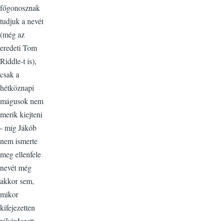
főgonosznak
tudjuk a nevét
(még az
eredeti Tom
Riddle-t is),
csak a
hétköznapi
mágusok nem
merik kiejteni
- míg Jákób
nem ismerte
meg ellenfele
nevét még
akkor sem,
mikor
kifejezetten
rákérdezett.