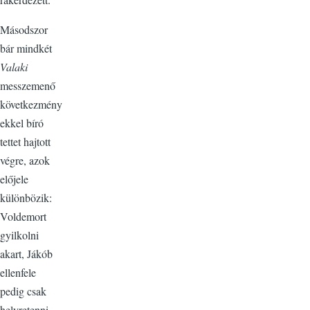
Másodszor
bár mindkét
Valaki
messzemenő
következmény
ekkel bíró
tettet hajtott
végre, azok
előjele
különbözik:
Voldemort
gyilkolni
akart, Jákób
ellenfele
pedig csak
helyretenni