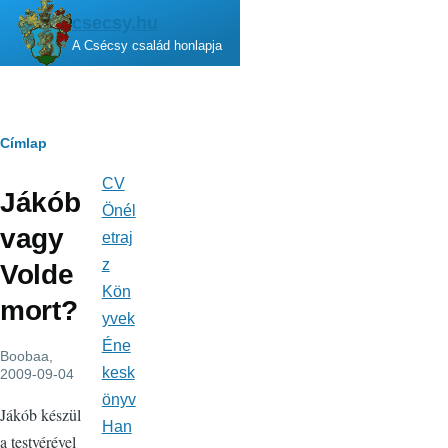
Ugrás a tartalomra
csecsy.hu
A Csécsy család honlapja
Morzsa
Címlap
CV
Fő
Jákób
navigáció
Önél
vagy
etraj
z
Volde
Kön
mort?
yvek
Éne
Boobaa
,
kesk
2009-09-04
önyv
Jákób készül
Han
a testvérével