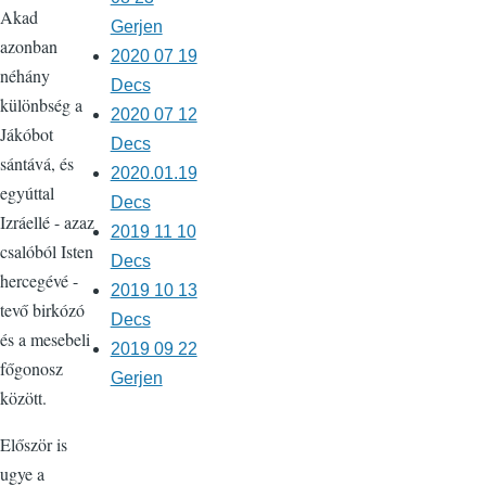
Akad
Gerjen
azonban
2020 07 19
néhány
Decs
különbség a
2020 07 12
Jákóbot
Decs
sántává, és
2020.01.19
egyúttal
Decs
Izráellé - azaz
2019 11 10
csalóból Isten
Decs
hercegévé -
2019 10 13
tevő birkózó
Decs
és a mesebeli
2019 09 22
főgonosz
Gerjen
között.
Először is
ugye a