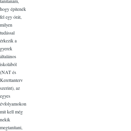
tanítanám,
hogy építenék
fel egy órát,
milyen
tudással
érkezik a
gyerek
általános
iskolából
(NAT és
Kerettanterv
szerint), az
egyes
évfolyamokon
mit kell még
nekik
megtanítani,