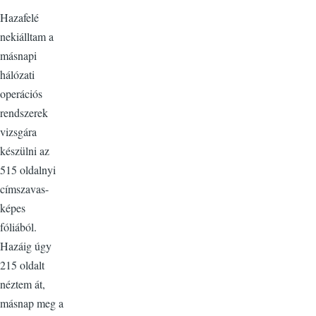
Hazafelé
nekiálltam a
másnapi
hálózati
operációs
rendszerek
vizsgára
készülni az
515 oldalnyi
címszavas-
képes
fóliából.
Hazáig úgy
215 oldalt
néztem át,
másnap meg a