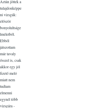
Aztán jöttek a
tulajdonképpe
ni vizsgák:
először
bonyolultságe
lméletből.
Ebből
játszottam
már tavaly
ősszel is, csak
akkor egy jól
fizető meló
miatt nem
tudtam
elmenni
egynél több
vizsgára -