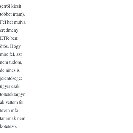
(erről kicsit
többet írtam).
Fél hét múlva
eredmény
ETR-ben:
ötös. Hogy
mire fel, azt
nem tudom,
de nincs is
jelentősége:
úgyis csak
tölteléktárgyn
ak vettem fel,
lévén info
tanárnak nem
kötelező.