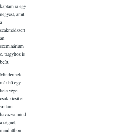
kaptam rá egy
négyest, amit
a
szakmódszert
an
szeminárium
c. tárgyhoz is
beírt.
Mindennek
már bő egy
hete vége,
csak kicsit el
voltam
havazva mind
a cégnél,
mind itthon