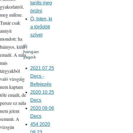
taníts meg
gyakorlatról,
örülni
meg mifene.
Ó, Isten, ki
Tanár csak
a törődött
annyit
szívet
mondott: ha
hiányos, küld
Új
hangan
emailt. A nála
yagok
más
2021 07 25
tárgyakból
Decs -
való vizsgáig
Befejezés
nem kaptam
2020 10 25
tőle emailt, de
Decs
persze ez nála
2020 09 06
nem jelent
Decs
semmit. A
454 2020
vizsgán
08 23