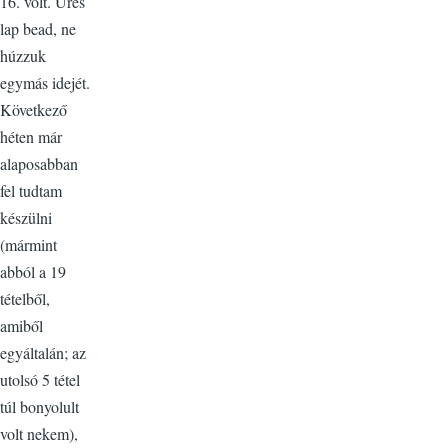
16. volt. Üres
lap bead, ne
húzzuk
egymás idejét.
Következő
héten már
alaposabban
fel tudtam
készülni
(mármint
abból a 19
tételből,
amiből
egyáltalán; az
utolsó 5 tétel
túl bonyolult
volt nekem),