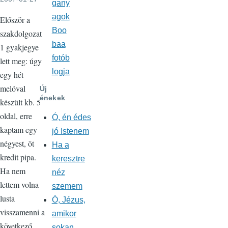
gany
agok
Először a
Boo
szakdolgozat
baa
1 gyakjegye
fotób
lett meg: úgy
logja
egy hét
melóval
Új
énekek
készült kb. 5
oldal, erre
Ó, én édes
kaptam egy
jó Istenem
négyest, öt
Ha a
kredit pipa.
keresztre
Ha nem
néz
lettem volna
szemem
lusta
Ó, Jézus,
visszamenni a
amikor
következő
sokan