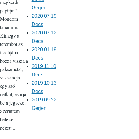
megkérdi:
Gerjen
papírjai?
2020 07 19
Mondom
Decs
tanár úrnál.
2020 07 12
Kimegy a
Decs
teremből az
2020.01.19
irodájába,
Decs
hozza vissza a
2019 11 10
paksamétát,
Decs
visszaadja
2019 10 13
egy szó
Decs
nélkül, és írja
2019 09 22
be a jegyeket.
Gerjen
Szerintem
bele se
nézett...