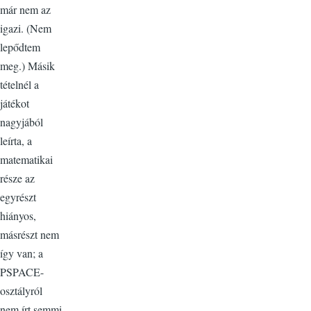
már nem az
igazi. (Nem
lepődtem
meg.) Másik
tételnél a
játékot
nagyjából
leírta, a
matematikai
része az
egyrészt
hiányos,
másrészt nem
így van; a
PSPACE-
osztályról
nem írt semmi