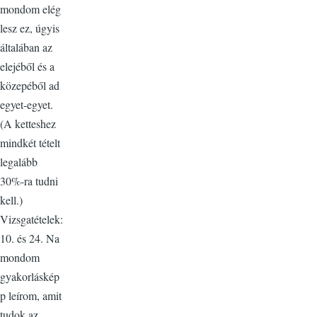
mondom elég
lesz ez, úgyis
általában az
elejéből és a
közepéből ad
egyet-egyet.
(A ketteshez
mindkét tételt
legalább
30%-ra tudni
kell.)
Vizsgatételek:
10. és 24. Na
mondom
gyakorláskép
p leírom, amit
tudok az