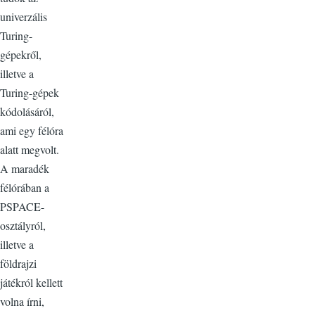
univerzális
Turing-
gépekről,
illetve a
Turing-gépek
kódolásáról,
ami egy félóra
alatt megvolt.
A maradék
félórában a
PSPACE-
osztályról,
illetve a
földrajzi
játékról kellett
volna írni,