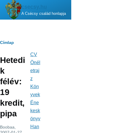
Ugrás a tartalomra
csecsy.hu
A Csécsy család honlapja
Morzsa
Címlap
CV
Fő
Hetedi
navigáció
Önél
k
etraj
z
félév:
Kön
19
yvek
kredit,
Éne
kesk
pipa
önyv
Han
Boobaa
,
2007-01-27