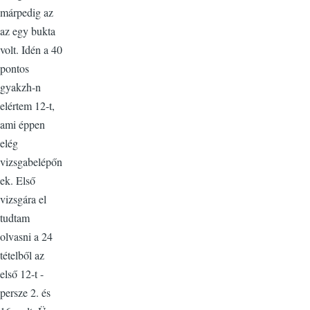
márpedig az
az egy bukta
volt. Idén a 40
pontos
gyakzh-n
elértem 12-t,
ami éppen
elég
vizsgabelépőn
ek. Első
vizsgára el
tudtam
olvasni a 24
tételből az
első 12-t -
persze 2. és