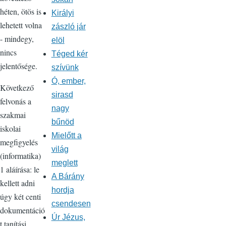
héten, ötös is
Királyi
lehetett volna
zászló jár
- mindegy,
elöl
nincs
Téged kér
jelentősége.
szívünk
Ó, ember,
Következő
sirasd
felvonás a
nagy
szakmai
bűnöd
iskolai
Mielőtt a
megfigyelés
világ
(informatika)
meglett
1 aláírása: le
A Bárány
kellett adni
hordja
úgy két centi
csendesen
dokumentáció
Úr Jézus,
t tanítási