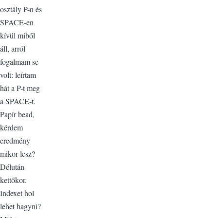
osztály P-n és
SPACE-en
kívül miből
áll, arról
fogalmam se
volt: leírtam
hát a P-t meg
a SPACE-t.
Papír bead,
kérdem
eredmény
mikor lesz?
Délután
kettőkor.
Indexet hol
lehet hagyni?