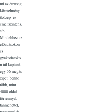
mi az érettségi
követelmény
(közép- és
emeltszinten),
stb.
Mindehhez az
előadásokon
és
gyakorlatoko
n túl kaptunk
egy 56 megás
zipet, benne
több, mint
4000 oldal
törvénnyel,
tanmenettel,
tantervvel és