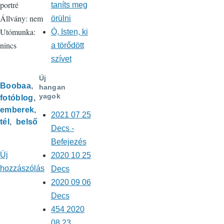
portré
taníts meg
Állvány: nem
örülni
Utómunka:
Ó, Isten, ki
nincs
a törődött
szívet
Új
Boobaa
hangan
yagok
fotóblog
emberek
2021 07 25
tél
belső
Decs -
Befejezés
Új
2020 10 25
hozzászólás
Decs
2020 09 06
Decs
454 2020
08 23