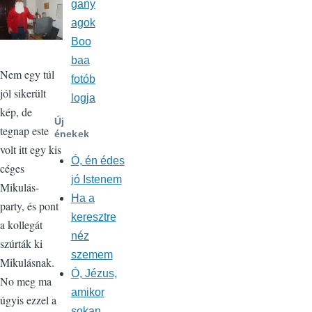
gany
agok
Boo
baa
Nem egy túl
fotób
jól sikerült
logja
kép, de
Új
tegnap este
énekek
volt itt egy kis
Ó, én édes
céges
jó Istenem
Mikulás-
Ha a
party, és pont
keresztre
a kollegát
néz
szúrták ki
szemem
Mikulásnak.
Ó, Jézus,
No meg ma
amikor
úgyis ezzel a
sokan