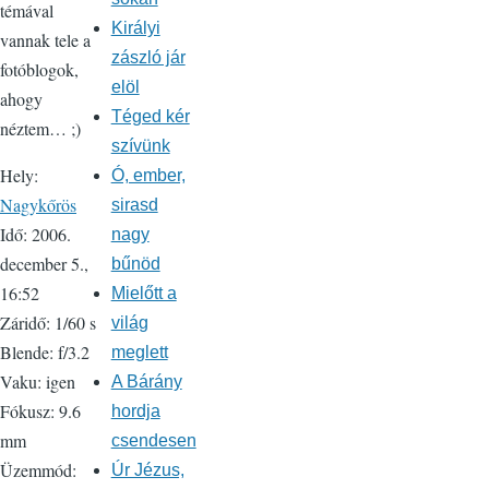
témával
Királyi
vannak tele a
zászló jár
fotóblogok,
elöl
ahogy
Téged kér
néztem… ;)
szívünk
Hely:
Ó, ember,
Nagykőrös
sirasd
Idő: 2006.
nagy
december 5.,
bűnöd
16:52
Mielőtt a
Záridő: 1/60 s
világ
Blende: f/3.2
meglett
Vaku: igen
A Bárány
Fókusz: 9.6
hordja
mm
csendesen
Üzemmód:
Úr Jézus,