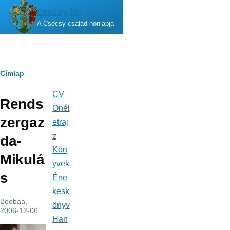
Ugrás a tartalomra
csecsy.hu
A Csécsy család honlapja
Morzsa
Címlap
CV
Fő
Rends
navigáció
Önél
zergaz
etraj
z
da-
Kön
Mikulá
yvek
s
Éne
kesk
Boobaa
,
önyv
2006-12-06
Han