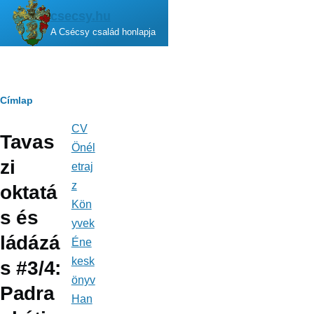
Ugrás a tartalomra
csecsy.hu
A Csécsy család honlapja
Morzsa
Címlap
CV
Fő
Tavas
navigáció
Önél
zi
etraj
z
oktatá
Kön
s és
yvek
ládázá
Éne
kesk
s #3/4:
önyv
Padra
Han