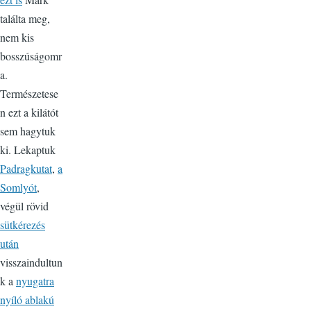
találta meg,
nem kis
bosszúságomr
a.
Természetese
n ezt a kilátót
sem hagytuk
ki. Lekaptuk
Padragkutat
,
a
Somlyót
,
végül rövid
sütkérezés
után
visszaindultun
k a
nyugatra
nyíló ablakú