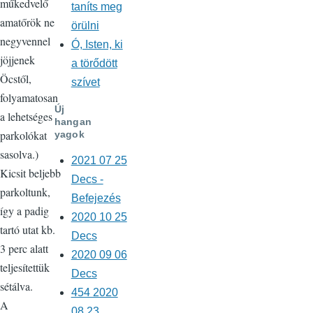
műkedvelő
taníts meg
amatőrök ne
örülni
negyvennel
Ó, Isten, ki
jöjjenek
a törődött
Öcstől,
szívet
folyamatosan
Új
a lehetséges
hangan
parkolókat
yagok
sasolva.)
2021 07 25
Kicsit beljebb
Decs -
parkoltunk,
Befejezés
így a padig
2020 10 25
tartó utat kb.
Decs
3 perc alatt
2020 09 06
teljesítettük
Decs
sétálva.
454 2020
A
08 23