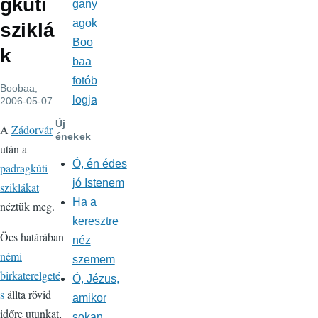
gkúti
gany
agok
sziklá
Boo
k
baa
fotób
Boobaa
,
logja
2006-05-07
Új
A
Zádorvár
énekek
után a
Ó, én édes
padragkúti
jó Istenem
sziklákat
Ha a
néztük meg.
keresztre
Öcs határában
néz
némi
szemem
birkaterelgeté
Ó, Jézus,
s
állta rövid
amikor
időre utunkat,
sokan