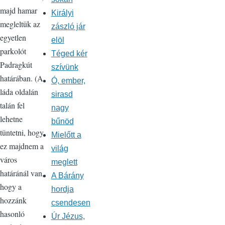
majd hamar
Királyi
megleltük az
zászló jár
egyetlen
elöl
parkolót
Téged kér
Padragkút
szívünk
határában. (A
Ó, ember,
láda oldalán
sirasd
talán fel
nagy
lehetne
bűnöd
tüntetni, hogy
Mielőtt a
ez majdnem a
világ
város
meglett
határánál van,
A Bárány
hogy a
hordja
hozzánk
csendesen
hasonló
Úr Jézus,