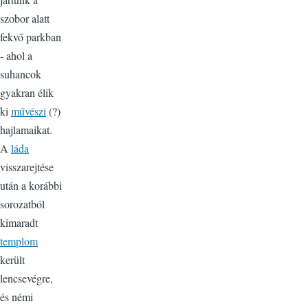
szobor alatt
fekvő parkban
- ahol a
suhancok
gyakran élik
ki
művészi
(?)
hajlamaikat.
A
láda
visszarejtése
után a korábbi
sorozatból
kimaradt
templom
került
lencsevégre,
és némi