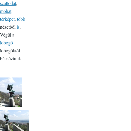
szállodát
,
mohát
,
térképet
,
több
nézetből
is
.
Végül a
lobogó
lobogóktól
búcsúztunk.