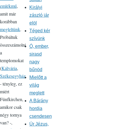
emlékmű
,
Királyi
amit már
zászló jár
korábban
elöl
megleltünk
.
Téged kér
Próbáltuk
szívünk
összeszámolni
Ó, ember,
a
sirasd
templomokat
nagy
(
Kálvária
,
bűnöd
Székesegyház
Mielőtt a
- tényleg, ez
világ
miért
meglett
Fünfkirchen,
A Bárány
amikor csak
hordja
négy tornya
csendesen
van? -,
Úr Jézus,