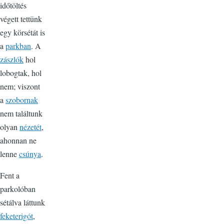
időtöltés
végett tettünk
egy körsétát is
a
parkban
. A
zászlók
hol
lobogtak, hol
nem; viszont
a
szobornak
nem találtunk
olyan
nézetét
,
ahonnan ne
lenne
csúnya
.
Fent a
parkolóban
sétálva láttunk
feketerigót
,