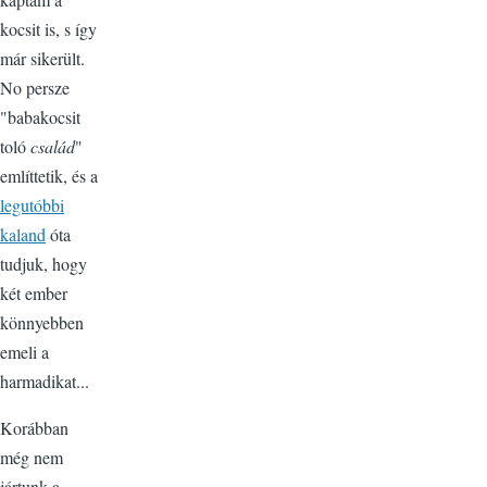
kocsit is, s így
már sikerült.
No persze
"babakocsit
toló
család
"
említtetik, és a
legutóbbi
kaland
óta
tudjuk, hogy
két ember
könnyebben
emeli a
harmadikat...
Korábban
még nem
jártunk a