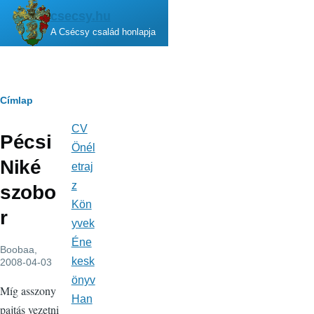
Ugrás a tartalomra
csecsy.hu
A Csécsy család honlapja
Morzsa
Címlap
CV
Fő
Pécsi
navigáció
Önél
Niké
etraj
z
szobo
Kön
r
yvek
Éne
Boobaa
,
kesk
2008-04-03
önyv
Míg asszony
Han
pajtás vezetni