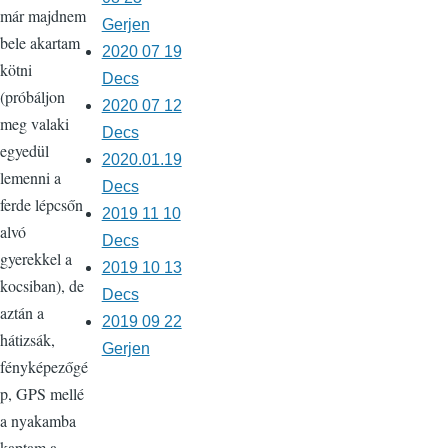
már majdnem
Gerjen
bele akartam
2020 07 19
kötni
Decs
(próbáljon
2020 07 12
meg valaki
Decs
egyedül
2020.01.19
lemenni a
Decs
ferde lépcsőn
2019 11 10
alvó
Decs
gyerekkel a
2019 10 13
kocsiban), de
Decs
aztán a
2019 09 22
hátizsák,
Gerjen
fényképezőgé
p, GPS mellé
a nyakamba
kaptam a