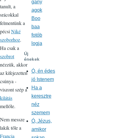
gany
tanult, a
agok
srácokkal
Boo
felmentünk a
baa
pécsi
Niké
fotób
szoborhoz
.
logja
Ha csak a
Új
szobrot
énekek
nézzük, akkor
Ó, én édes
az kifejezetten
jó Istenem
csúnya -
Ha a
viszont szép a
keresztre
kilátás
néz
mellőle.
szemem
Nem messze
Ó, Jézus,
lakik tőle a
amikor
Francia
sokan