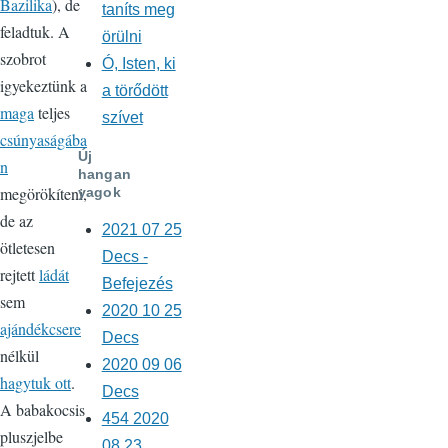
Bazilika
), de
taníts meg
feladtuk. A
örülni
szobrot
Ó, Isten, ki
igyekeztünk a
a törődött
maga
teljes
szívet
csúnyaságába
Új
n
hangan
megörökíteni,
yagok
de az
2021 07 25
ötletesen
Decs -
rejtett
ládát
Befejezés
sem
2020 10 25
ajándékcsere
Decs
nélkül
2020 09 06
hagytuk ott
.
Decs
A babakocsis
454 2020
pluszjelbe
08 23