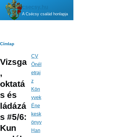
Ugrás a tartalomra
csecsy.hu
A Csécsy család honlapja
Morzsa
Címlap
CV
Fő
Vizsga
navigáció
Önél
,
etraj
z
oktatá
Kön
s és
yvek
ládázá
Éne
kesk
s #5/6:
önyv
Kun
Han