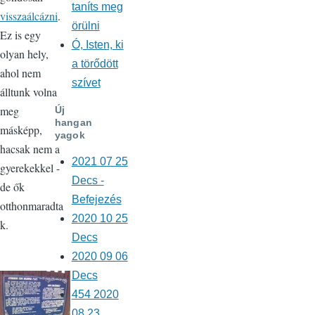
taníts meg
visszaálcázni
.
örülni
Ez is egy
Ó, Isten, ki
olyan hely,
a törődött
ahol nem
szívet
álltunk volna
meg
Új
hangan
másképp,
yagok
hacsak nem a
2021 07 25
gyerekekkel -
Decs -
de ők
Befejezés
otthonmaradta
2020 10 25
k.
Decs
2020 09 06
Decs
454 2020
08 23