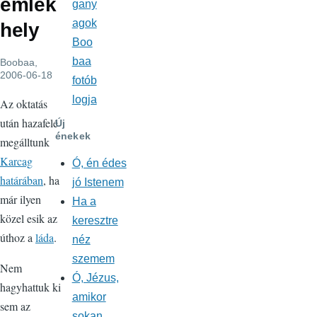
emlék
gany
agok
hely
Boo
baa
Boobaa
,
2006-06-18
fotób
logja
Az oktatás
után hazafelé
Új
énekek
megálltunk
Karcag
Ó, én édes
határában
, ha
jó Istenem
már ilyen
Ha a
közel esik az
keresztre
úthoz a
láda
.
néz
szemem
Nem
Ó, Jézus,
hagyhattuk ki
amikor
sem az
sokan