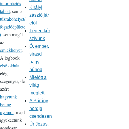
információs
Királyi
táblát
, sem a
zászló jár
tűzrakóhelyet/
elöl
fogadóépülete
Téged kér
t
, sem magát
szívünk
az
Ó, ember,
emlékhelyet
.
sirasd
A logbook
nagy
első oldala
bűnöd
elég
Mielőtt a
szegényes, de
világ
azért
meglett
hagytunk
A Bárány
benne
hordja
nyomot
, majd
csendesen
igyekeztünk
Úr Jézus,
gondosan