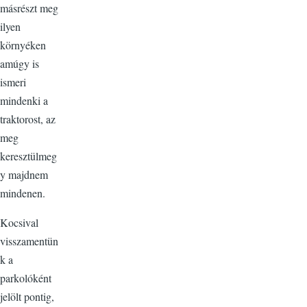
másrészt meg
ilyen
környéken
amúgy is
ismeri
mindenki a
traktorost, az
meg
keresztülmeg
y majdnem
mindenen.
Kocsival
visszamentün
k a
parkolóként
jelölt pontig,