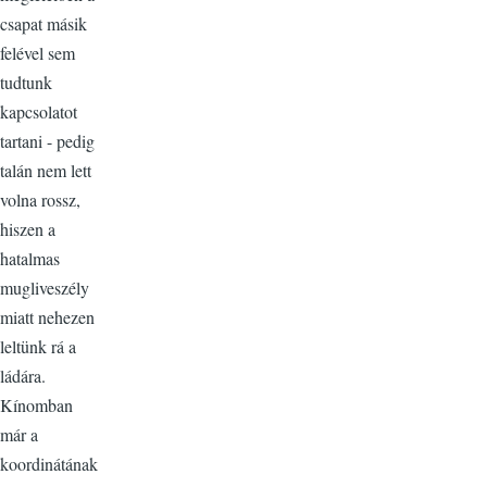
csapat másik
felével sem
tudtunk
kapcsolatot
tartani - pedig
talán nem lett
volna rossz,
hiszen a
hatalmas
mugliveszély
miatt nehezen
leltünk rá a
ládára.
Kínomban
már a
koordinátának