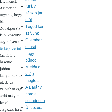
felé menet.
Királyi
Az történt
zászló jár
ugyanis, hogy
elöl
bár
Téged kér
Zobákpuszta
szívünk
felől közelítve
Ó, ember,
egy helyen a
sirasd
térkép szerint
nagy
(az iGO-é
bűnöd
hasonló)
Mielőtt a
jobbra
világ
kanyarodik az
meglett
út, de ez
A Bárány
valójában egy
hordja
erdő mélyén
csendesen
fekvő
Úr Jézus,
elágazás: ha a