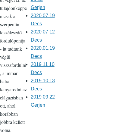
Gerjen
tulajdonképpe
2020 07 19
n csak a
Decs
szerpentin
2020 07 12
kiszélesedő
Decs
fordulópontja
2020.01.19
- itt tudtunk
Decs
végül
2019 11 10
visszafordulni
Decs
, s immár
2019 10 13
balra
Decs
kanyarodni az
2019 09 22
elágazásban
Gerjen
ott, ahol
korábban
jobbra kellett
volna.