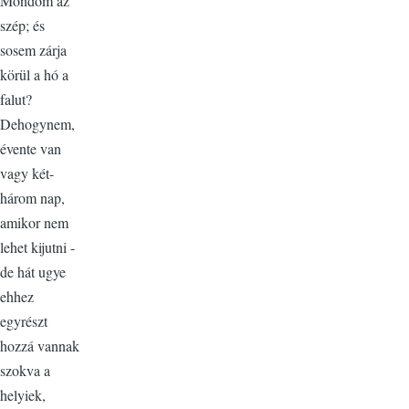
Mondom az
szép; és
sosem zárja
körül a hó a
falut?
Dehogynem,
évente van
vagy két-
három nap,
amikor nem
lehet kijutni -
de hát ugye
ehhez
egyrészt
hozzá vannak
szokva a
helyiek,