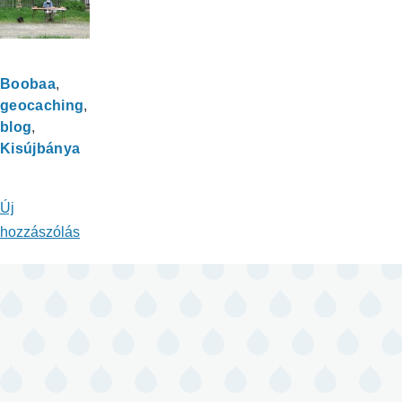
Boobaa
geocaching
blog
Kisújbánya
Új
hozzászólás