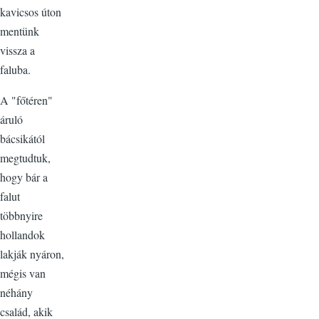
kavicsos úton
mentünk
vissza a
faluba.
A "főtéren"
áruló
bácsikától
megtudtuk,
hogy bár a
falut
többnyire
hollandok
lakják nyáron,
mégis van
néhány
család, akik