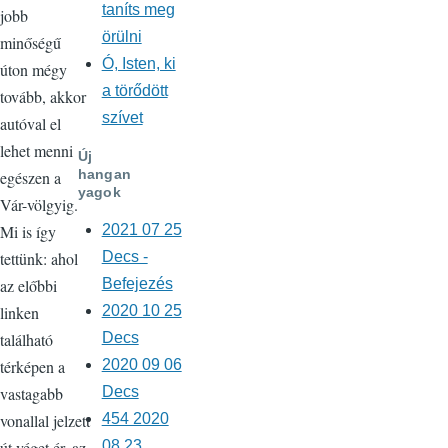
taníts meg
jobb
örülni
minőségű
Ó, Isten, ki
úton mégy
a törődött
tovább, akkor
szívet
autóval el
lehet menni
Új
hangan
egészen a
yagok
Vár-völgyig.
2021 07 25
Mi is így
Decs -
tettünk: ahol
Befejezés
az előbbi
2020 10 25
linken
Decs
található
2020 09 06
térképen a
Decs
vastagabb
454 2020
vonallal jelzett
08 23
út véget ér, az