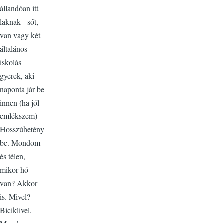
állandóan itt
laknak - sőt,
van vagy két
általános
iskolás
gyerek, aki
naponta jár be
innen (ha jól
emlékszem)
Hosszúhetény
be. Mondom
és télen,
mikor hó
van? Akkor
is. Mivel?
Biciklivel.