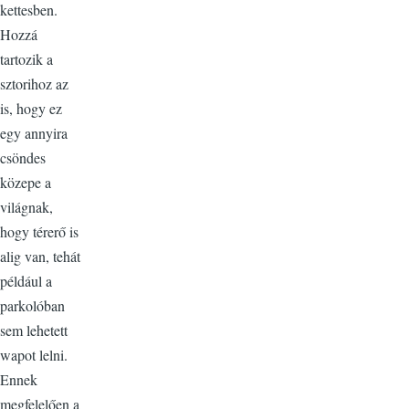
kettesben.
Hozzá
tartozik a
sztorihoz az
is, hogy ez
egy annyira
csöndes
közepe a
világnak,
hogy térerő is
alig van, tehát
például a
parkolóban
sem lehetett
wapot lelni.
Ennek
megfelelően a