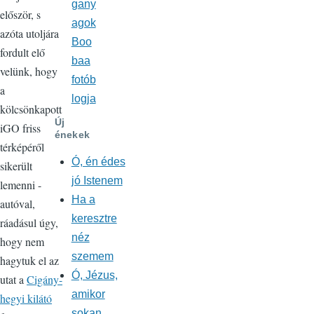
gany
először, s
agok
azóta utoljára
Boo
fordult elő
baa
velünk, hogy
fotób
a
logja
kölcsönkapott
Új
iGO friss
énekek
térképéről
Ó, én édes
sikerült
jó Istenem
lemenni -
Ha a
autóval,
keresztre
ráadásul úgy,
néz
hogy nem
szemem
hagytuk el az
Ó, Jézus,
utat a
Cigány-
amikor
hegyi kilátó
sokan