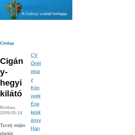
Ugrás a tartalomra
csecsy.hu
A Csécsy család honlapja
Morzsa
Címlap
CV
Fő
Cigán
navigáció
Önél
y-
etraj
z
hegyi
Kön
kilátó
yvek
Éne
Boobaa
,
kesk
2009-05-24
önyv
Tavaly május
Han
elsején