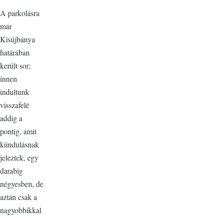
A parkolásra
már
Kisújbánya
határában
került sor;
innen
indultunk
visszafelé
addig a
pontig, amit
kiindulásnak
jeleztek, egy
darabig
négyesben, de
aztán csak a
nagyobbikkal