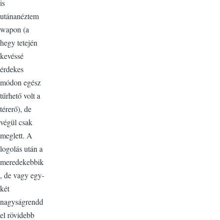
is
utánanéztem
wapon (a
hegy tetején
kevéssé
érdekes
módon egész
tűrhető volt a
térerő), de
végül csak
meglett. A
logolás után a
meredekebbik
, de vagy egy-
két
nagyságrendd
el rövidebb