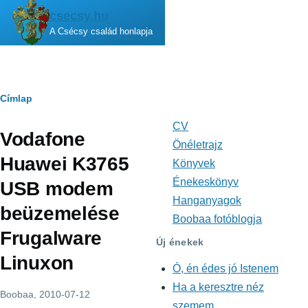
Ugrás a tartalomra
csecsy.hu
A Csécsy család honlapja
Morzsa
Címlap
CV
Fő
Vodafone
navigáció
Önéletrajz
Huawei K3765
Könyvek
Énekeskönyv
USB modem
Hanganyagok
beüzemelése
Boobaa fotóblogja
Frugalware
Új énekek
Linuxon
Ó, én édes jó Istenem
Ha a keresztre néz
Boobaa
, 2010-07-12
szemem