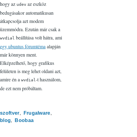
hogy az
az eszköz
udev
bedugásakor automatikusan
átkapcsolja azt modem
üzemmódra. Ezután már csak a
beállítása volt hátra, ami
wvdial
egy ubuntus fórumtéma
alapján
már könnyen ment.
Elképzelhető, hogy grafikus
felületen is meg lehet oldani azt,
amire én a
-t használom,
wvdial
de ezt nem próbáltam.
szoftver
Frugalware
blog
Boobaa