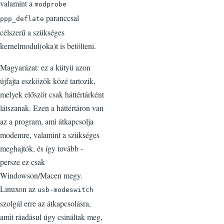
valamint a
modprobe
paranccsal
ppp_deflate
célszerű a szükséges
kernelmodul(oka)t is betölteni.
Magyarázat: ez a kütyü azon
újfajta eszközök közé tartozik,
melyek először csak háttértárként
látszanak. Ezen a háttértáron van
az a program, ami átkapcsolja
modemre, valamint a szükséges
meghajtók, és így tovább -
persze ez csak
Windowson/Macen megy.
Linuxon az
usb-modeswitch
szolgál erre az átkapcsolásra,
amit ráadásul úgy csináltak meg,