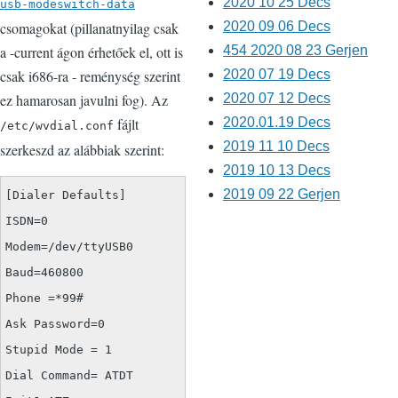
2020 10 25 Decs
usb-modeswitch-data
2020 09 06 Decs
csomagokat (pillanatnyilag csak
454 2020 08 23 Gerjen
a -current ágon érhetőek el, ott is
2020 07 19 Decs
csak i686-ra - reménység szerint
2020 07 12 Decs
ez hamarosan javulni fog). Az
2020.01.19 Decs
fájlt
/etc/wvdial.conf
2019 11 10 Decs
szerkeszd az alábbiak szerint:
2019 10 13 Decs
2019 09 22 Gerjen
[Dialer Defaults]
ISDN=0
Modem=/dev/ttyUSB0
Baud=460800
Phone =*99#
Ask Password=0
Stupid Mode = 1
Dial Command= ATDT