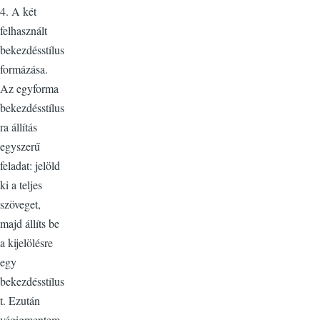
4. A két
felhasznált
bekezdésstílus
formázása.
Az egyforma
bekezdésstílus
ra állítás
egyszerű
feladat: jelöld
ki a teljes
szöveget,
majd állíts be
a kijelölésre
egy
bekezdésstílus
t. Ezután
végigmentem