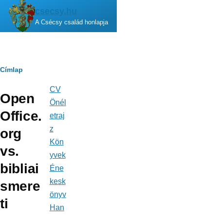
Ugrás a tartalomra
csecsy.hu
A Csécsy család honlapja
Morzsa
Címlap
CV
Fő
Open
navigáció
Önél
Office.
etraj
z
org
Kön
vs.
yvek
bibliai
Éne
kesk
smere
önyv
ti
Han