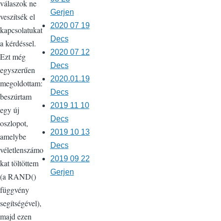
válaszok ne
Gerjen
veszítsék el
2020 07 19
kapcsolatukat
Decs
a kérdéssel.
2020 07 12
Ezt még
Decs
egyszerűen
2020.01.19
megoldottam:
Decs
beszúrtam
2019 11 10
egy új
Decs
oszlopot,
2019 10 13
amelybe
Decs
véletlenszámo
2019 09 22
kat töltöttem
Gerjen
(a RAND()
függvény
segítségével),
majd ezen