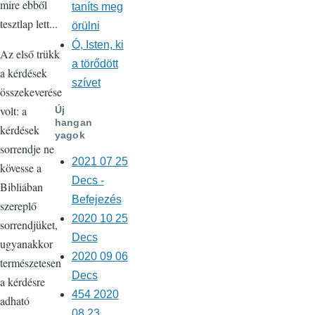
mire ebből
taníts meg
tesztlap lett...
örülni
Ó, Isten, ki
Az első trükk
a törődött
a kérdések
szívet
összekeverése
volt: a
Új
hangan
kérdések
yagok
sorrendje ne
2021 07 25
kövesse a
Decs -
Bibliában
Befejezés
szereplő
2020 10 25
sorrendjüket,
Decs
ugyanakkor
2020 09 06
természetesen
Decs
a kérdésre
454 2020
adható
08 23