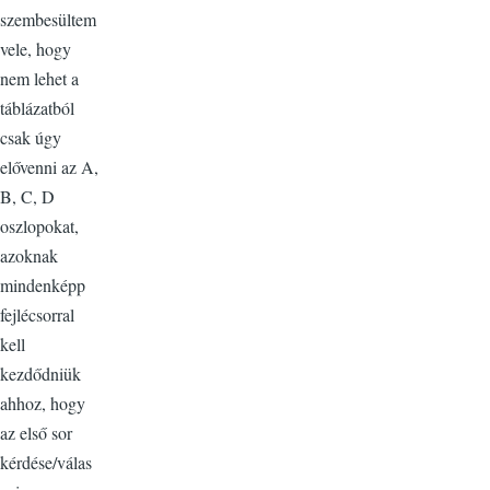
szembesültem
vele, hogy
nem lehet a
táblázatból
csak úgy
elővenni az A,
B, C, D
oszlopokat,
azoknak
mindenképp
fejlécsorral
kell
kezdődniük
ahhoz, hogy
az első sor
kérdése/válas