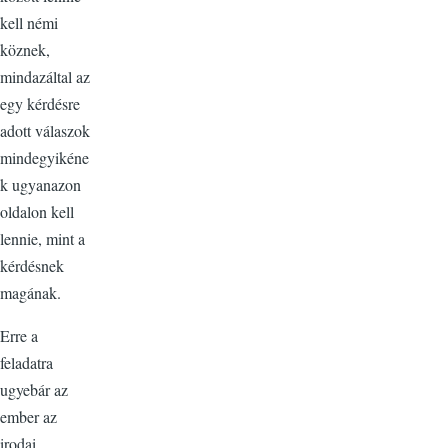
kell némi
köznek,
mindazáltal az
egy kérdésre
adott válaszok
mindegyikéne
k ugyanazon
oldalon kell
lennie, mint a
kérdésnek
magának.
Erre a
feladatra
ugyebár az
ember az
irodai