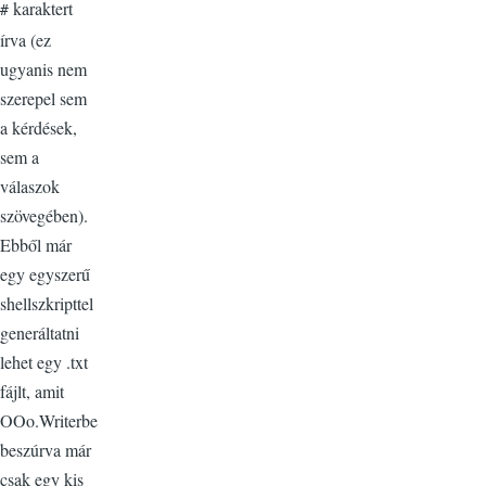
karaktert
#
írva (ez
ugyanis nem
szerepel sem
a kérdések,
sem a
válaszok
szövegében).
Ebből már
egy egyszerű
shellszkripttel
generáltatni
lehet egy .txt
fájlt, amit
OOo.Writerbe
beszúrva már
csak egy kis