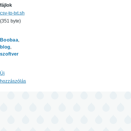
fájlok
csv-to-txt.sh
(351 byte)
Boobaa
blog
szoftver
Új
hozzászólás