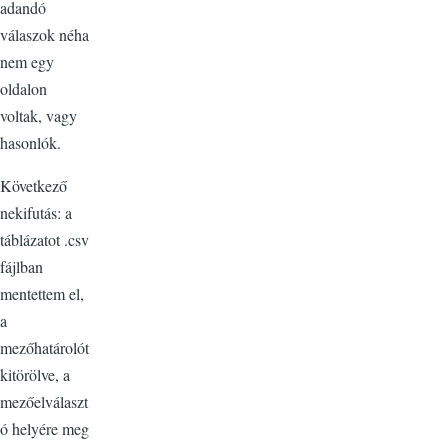
adandó
válaszok néha
nem egy
oldalon
voltak, vagy
hasonlók.
Következő
nekifutás: a
táblázatot .csv
fájlban
mentettem el,
a
mezőhatárolót
kitörölve, a
mezőelválaszt
ó helyére meg