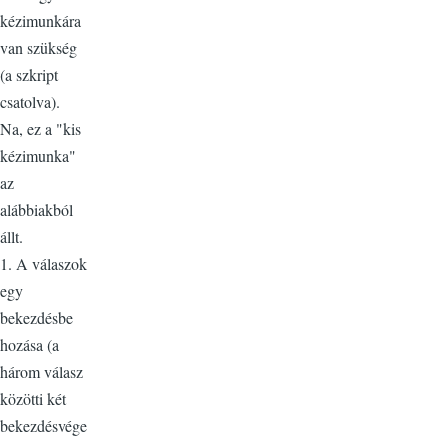
kézimunkára
van szükség
(a szkript
csatolva).
Na, ez a "kis
kézimunka"
az
alábbiakból
állt.
1. A válaszok
egy
bekezdésbe
hozása (a
három válasz
közötti két
bekezdésvége