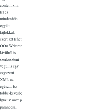
content.xml-
lel és
mindenféle
egyéb
fájlokkal,
ezért azt lehet
OOo.Writeren
kívülről is
szerkeszteni -
végül is egy
egyszerű
XML az
egész... Ez
többé-kevésbé
igaz is:
unzip
paranccsal