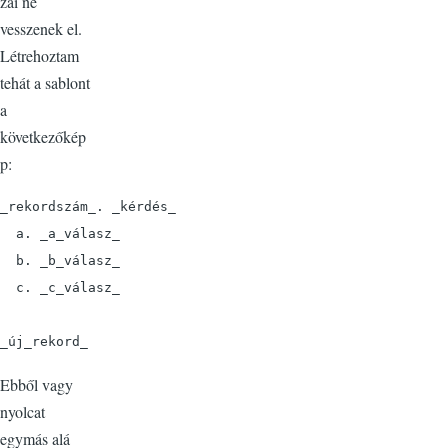
zai ne
vesszenek el.
Létrehoztam
tehát a sablont
a
következőkép
p:
_rekordszám_. _kérdés_

  a. _a_válasz_

  b. _b_válasz_

  c. _c_válasz_

_új_rekord_
Ebből vagy
nyolcat
egymás alá