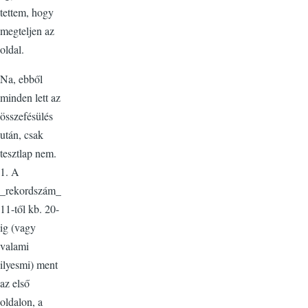
tettem, hogy
megteljen az
oldal.
Na, ebből
minden lett az
összefésülés
után, csak
tesztlap nem.
1. A
_rekordszám_
11-től kb. 20-
ig (vagy
valami
ilyesmi) ment
az első
oldalon, a