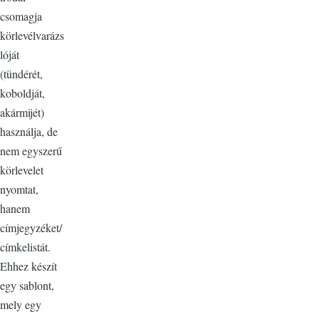
csomagja
körlevélvarázs
lóját
(tündérét,
koboldját,
akármijét)
használja, de
nem egyszerű
körlevelet
nyomtat,
hanem
címjegyzéket/
címkelistát.
Ehhez készít
egy sablont,
mely egy