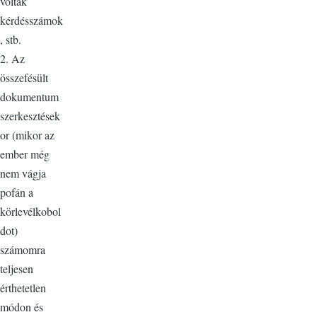
voltak
kérdésszámok
, stb.
2. Az
összefésült
dokumentum
szerkesztések
or (mikor az
ember még
nem vágja
pofán a
körlevélkobol
dot)
számomra
teljesen
érthetetlen
módon és