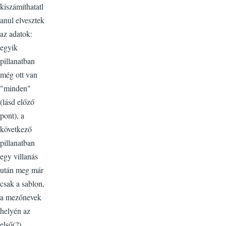
kiszámíthatatl
anul elvesztek
az adatok:
egyik
pillanatban
még ott van
"minden"
(lásd előző
pont), a
következő
pillanatban
egy villanás
után meg már
csak a sablon,
a mezőnevek
helyén az
első(?)