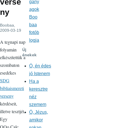
verse
gany
agok
ny
Boo
baa
Boobaa
,
2009-03-19
fotób
logja
A tegnapi nap
folyamán
Új
énekek
elkészítettük a
szombaton
Ó, én édes
esedékes
jó Istenem
SDG
Ha a
bibliaismereti
keresztre
verseny
néz
kérdéseit,
szemem
illetve tesztjét.
Ó, Jézus,
Egy
amikor
OOo.Calc
sokan