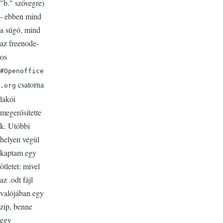
"b." szövegre)
- ebben mind
a súgó, mind
az freenode-
os
#Openoffice
csatorna
.org
lakói
megerősítette
k. Utóbbi
helyen végül
kaptam egy
ötletet: mivel
az .odt fájl
valójában egy
zip, benne
egy