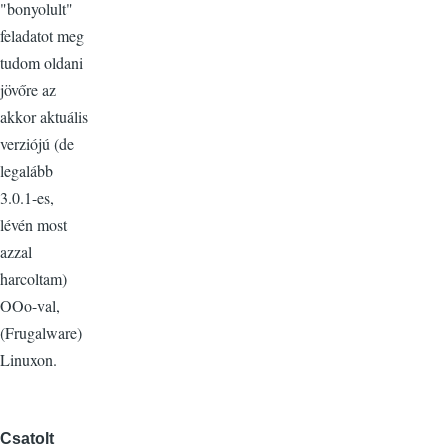
"bonyolult"
feladatot meg
tudom oldani
jövőre az
akkor aktuális
verziójú (de
legalább
3.0.1-es,
lévén most
azzal
harcoltam)
OOo-val,
(Frugalware)
Linuxon.
Csatolt