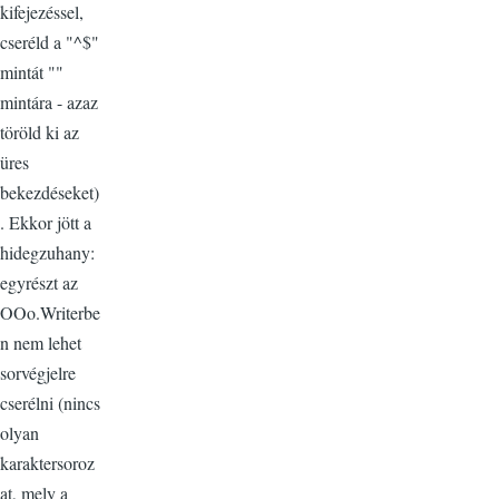
kifejezéssel,
cseréld a "^$"
mintát ""
mintára - azaz
töröld ki az
üres
bekezdéseket)
. Ekkor jött a
hidegzuhany:
egyrészt az
OOo.Writerbe
n nem lehet
sorvégjelre
cserélni (nincs
olyan
karaktersoroz
at, mely a