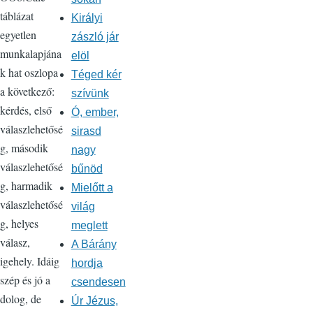
táblázat
Királyi
egyetlen
zászló jár
munkalapjána
elöl
k hat oszlopa
Téged kér
a következő:
szívünk
kérdés, első
Ó, ember,
válaszlehetősé
sirasd
g, második
nagy
válaszlehetősé
bűnöd
g, harmadik
Mielőtt a
válaszlehetősé
világ
g, helyes
meglett
válasz,
A Bárány
igehely. Idáig
hordja
szép és jó a
csendesen
dolog, de
Úr Jézus,