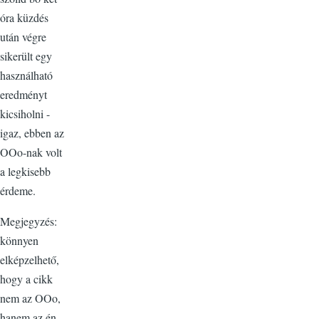
óra küzdés
után végre
sikerült egy
használható
eredményt
kicsiholni -
igaz, ebben az
OOo-nak volt
a legkisebb
érdeme.
Megjegyzés:
könnyen
elképzelhető,
hogy a cikk
nem az OOo,
hanem az én