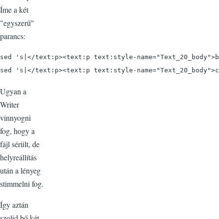
Íme a két
"egyszerű"
parancs:
sed 's|</text:p><text:p text:style-name="Text_20_body">b
sed 's|</text:p><text:p text:style-name="Text_20_body">c
Ugyan a
Writer
vinnyogni
fog, hogy a
fájl sérült, de
helyreállítás
után a lényeg
stimmelni fog.
Így aztán
szolid bő két