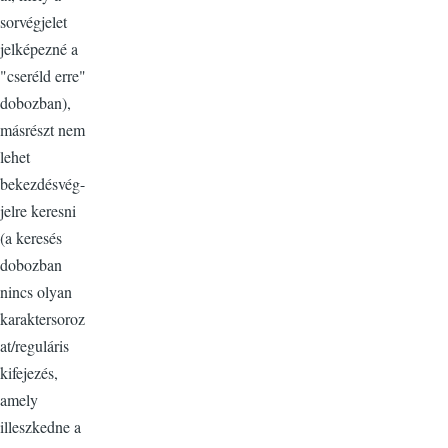
sorvégjelet
jelképezné a
"cseréld erre"
dobozban),
másrészt nem
lehet
bekezdésvég-
jelre keresni
(a keresés
dobozban
nincs olyan
karaktersoroz
at/reguláris
kifejezés,
amely
illeszkedne a