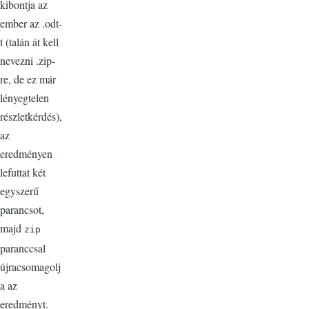
kibontja az
ember az .odt-
t (talán át kell
nevezni .zip-
re, de ez már
lényegtelen
részletkérdés),
az
eredményen
lefuttat két
egyszerű
parancsot,
majd
zip
paranccsal
újracsomagolj
a az
eredményt.