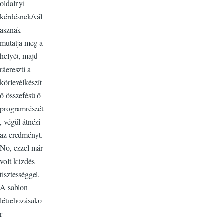
oldalnyi
kérdésnek/vál
asznak
mutatja meg a
helyét, majd
ráereszti a
körlevélkészít
ő összefésülő
programrészét
, végül átnézi
az eredményt.
No, ezzel már
volt küzdés
tisztességgel.
A sablon
létrehozásako
r