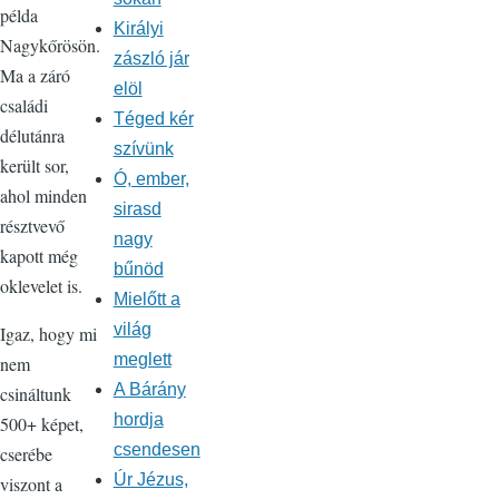
példa
Királyi
Nagykőrösön.
zászló jár
Ma a záró
elöl
családi
Téged kér
délutánra
szívünk
került sor,
Ó, ember,
ahol minden
sirasd
résztvevő
nagy
kapott még
bűnöd
oklevelet is.
Mielőtt a
világ
Igaz, hogy mi
meglett
nem
A Bárány
csináltunk
hordja
500+ képet,
csendesen
cserébe
Úr Jézus,
viszont a