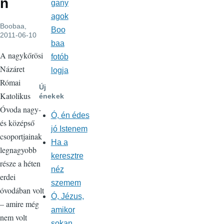
n
gany
agok
Boobaa
,
Boo
2011-06-10
baa
A nagykőrösi
fotób
Názáret
logja
Római
Új
Katolikus
énekek
Óvoda nagy-
Ó, én édes
és középső
jó Istenem
csoportjainak
Ha a
legnagyobb
keresztre
része a héten
néz
erdei
szemem
óvodában volt
Ó, Jézus,
– amire még
amikor
nem volt
sokan