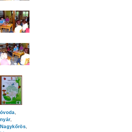
óvoda
nyár
Nagykőrös