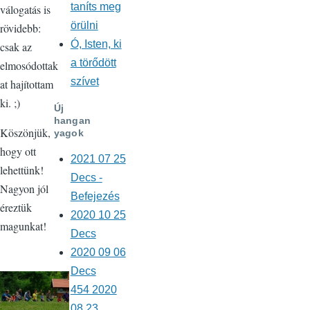
taníts meg
válogatás is
örülni
rövidebb:
Ó, Isten, ki
csak az
a törődött
elmosódottak
szívet
at hajítottam
ki. ;)
Új
hangan
Köszönjük,
yagok
hogy ott
2021 07 25
lehettünk!
Decs -
Nagyon jól
Befejezés
éreztük
2020 10 25
magunkat!
Decs
2020 09 06
Decs
454 2020
08 23