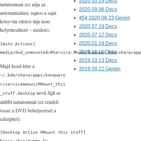
2020 10 25 Decs
tartalommal (ez adja az
2020 09 06 Decs
automatizálást; sajnos a saját
454 2020 08 23 Gerjen
könyvtár elérési útja nem
2020 07 19 Decs
helyettesíthető
módon):
~
2020 07 12 Decs
2020.01.19 Decs
[Auto Actions]

2019 11 10 Decs
media/dvd_unmounted=#Service:/home/boobaa/.kde/share/app
2019 10 13 Decs
Majd hozd létre a
2019 09 22 Gerjen
~/.kde/share/apps/konquero
r/servicemenus/PMount_this
nevű fájlt az
_stuff.desktop
alábbi tartalommal (ez rendeli
össze a DVD behelyezését a
szkripttel):
[Desktop Action PMount this stuff]

Exec=~/bin/mypmo %u
