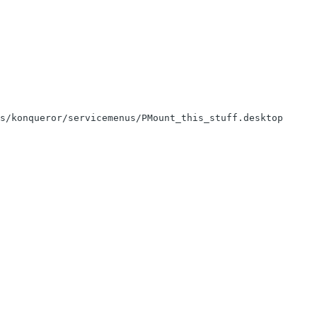
s/konqueror/servicemenus/PMount_this_stuff.desktop