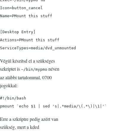
Icon=button_cancel

Name=PMount this stuff

[Desktop Entry]

Actions=PMount this stuff

ServiceTypes=media/dvd_unmounted
Végül készítsd el a szükséges
szkriptet is
néven
~/bin/mypmo
az alábbi tartalommal, 0700
jogokkal:
#!/bin/bash

pmount `echo $1 | sed 's|.*media/\(.*\)|\1|'`
Erre a szkriptre pedig azért van
szükség, mert a kded