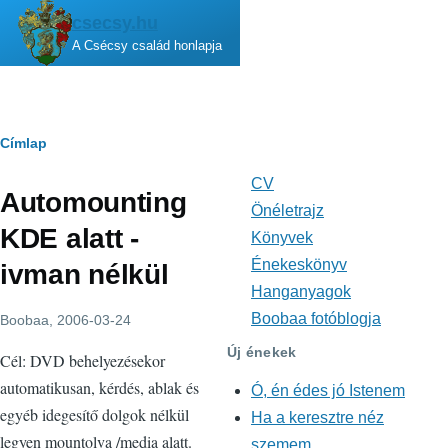
Ugrás a tartalomra
csecsy.hu
A Csécsy család honlapja
Morzsa
Címlap
CV
Fő
Automounting
navigáció
Önéletrajz
KDE alatt -
Könyvek
Énekeskönyv
ivman nélkül
Hanganyagok
Boobaa fotóblogja
Boobaa
, 2006-03-24
Új énekek
Cél: DVD behelyezésekor
automatikusan, kérdés, ablak és
Ó, én édes jó Istenem
egyéb idegesítő dolgok nélkül
Ha a keresztre néz
legyen mountolva /media alatt.
szemem