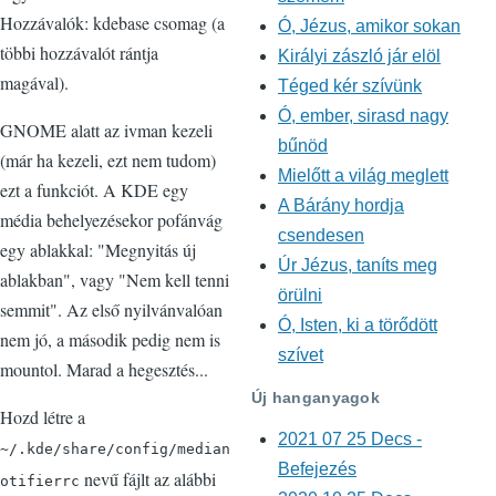
Hozzávalók: kdebase csomag (a
Ó, Jézus, amikor sokan
többi hozzávalót rántja
Királyi zászló jár elöl
magával).
Téged kér szívünk
Ó, ember, sirasd nagy
GNOME alatt az ivman kezeli
bűnöd
(már ha kezeli, ezt nem tudom)
Mielőtt a világ meglett
ezt a funkciót. A KDE egy
A Bárány hordja
média behelyezésekor pofánvág
csendesen
egy ablakkal: "Megnyitás új
Úr Jézus, taníts meg
ablakban", vagy "Nem kell tenni
örülni
semmit". Az első nyilvánvalóan
Ó, Isten, ki a törődött
nem jó, a második pedig nem is
szívet
mountol. Marad a hegesztés...
Új hanganyagok
Hozd létre a
2021 07 25 Decs -
~/.kde/share/config/median
Befejezés
nevű fájlt az alábbi
otifierrc